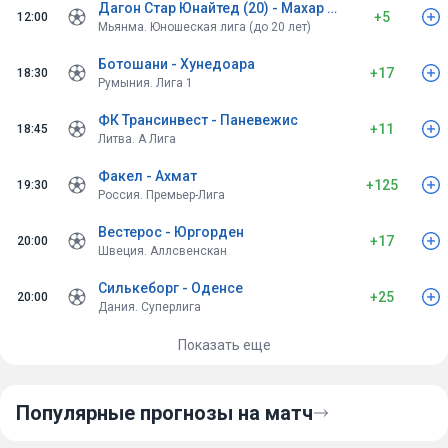
Дагон Стар Юнайтед (20) - Махар Юнайтед (20)
+5
12:00
Мьянма. Юношеская лига (до 20 лет)
Ботошани - Хунедоара
+17
18:30
Румыния. Лига 1
ФК Трансинвест - Паневежис
+11
18:45
Литва. А Лига
Факел - Ахмат
+125
19:30
Россия. Премьер-Лига
Вестерос - Юргорден
+17
20:00
Швеция. Аллсвенскан
Силькеборг - Оденсе
+25
20:00
Дания. Суперлига
Показать еще
Популярные прогнозы на матч