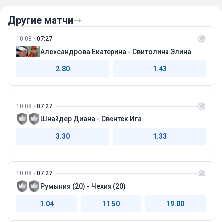
Другие матчи
10.08
07:27
Александрова Екатерина - Свитолина Элина
2.80
1.43
10.08
07:27
Шнайдер Диана - Свёнтек Ига
3.30
1.33
10.08
07:27
Румыния (20) - Чехия (20)
1.04
11.50
19.00