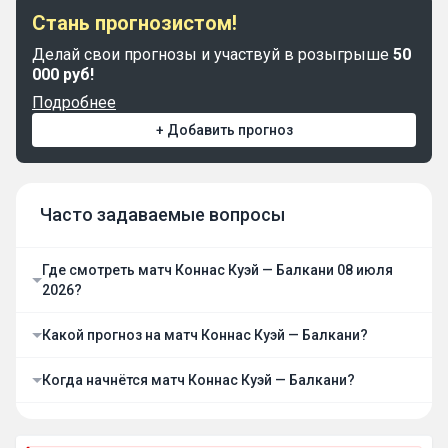
Стань прогнозистом!
Делай свои прогнозы и участвуй в розыгрыше
50
000 руб!
Подробнее
+ Добавить прогноз
Часто задаваемые вопросы
Где смотреть матч Коннас Куэй — Балкани 08 июля
2026?
Какой прогноз на матч Коннас Куэй — Балкани?
Когда начнётся матч Коннас Куэй — Балкани?