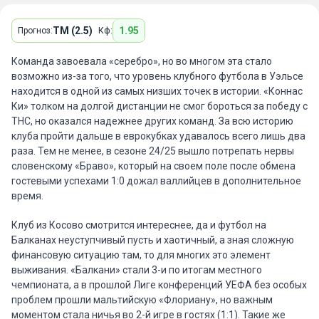
ТМ (2.5)
1.95
Прогноз:
Кф:
Команда завоевала «серебро», но во многом эта стало
возможно из-за того, что уровень клубного футбола в Уэльсе
находится в одной из самых низших точек в истории. «Коннас
Ки» толком на долгой дистанции не смог бороться за победу с
ТНС, но оказался надежнее других команд. За всю историю
клуба пройти дальше в еврокубках удавалось всего лишь два
раза. Тем не менее, в сезоне 24/25 вышло потрепать нервы
словенскому «Браво», который на своем поле после обмена
гостевыми успехами 1:0 дожал валлийцев в дополнительное
время.
Клуб из Косово смотрится интереснее, да и футбол на
Балканах неуступчивый пусть и хаотичный, а зная сложную
финансовую ситуацию там, то для многих это элемент
выживания. «Балкани» стали 3-и по итогам местного
чемпионата, а в прошлой Лиге конференций УЕФА без особых
проблем прошли мальтийскую «Флориану», но важным
моментом стала ничья во 2-й игре в гостях (1:1). Такие же