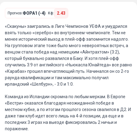
ФОРА1 (-4)
2.43
Прогноз:
Кф:
«Скакуны» заигрались в Лиге Чемпионов УЕФА и умудрился
взять только «серебро» во внутреннем чемпионате. Тем не
менее исторический выход в плей-офф запомнится надолго.
На групповом этапе тоже было много невероятных встреч, а
венцом стала победа над немецким «Айнтрахтом» (3:2),
который буквально развалился в Баку. И хотя плей-офф
случились 3:9 от английского «Ньюкасла Юнайтеда» все равно
«Карабах» прошел впечатляющий путь. Начинался он со 2-го
раунда квалификации и там максимально получил
ирландский «Шелбурн», - 3:0 и 1:0.
Команда из Исландии скромна по любым меркам. В Европе
«Вестри» оказался благодаря неожиданной победе в
местном кубке, а по итогам прошлого сезона свалился в Д2. И
даже там клуб идет всего лишь на 4-й позиции, да еще и в
последних 3 играх на выезде фиксировались 2 ничьи и
поражение.