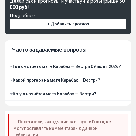
Делай свои прогнозы и участвуй в розыгрыше
50
000 руб!
Подробнее
+ Добавить прогноз
Часто задаваемые вопросы
Где смотреть матч Карабах — Вестри 09 июля 2026?
Какой прогноз на матч Карабах — Вестри?
Когда начнётся матч Карабах — Вестри?
Посетители, находящиеся в группе
Гости
, не
могут оставлять комментарии к данной
публикации.