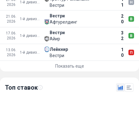
1-й дивизион
2026
1
Вестри
Вестри
2
21.06.
1-й дивизион
2026
0
Афтурелдинг
Вестри
3
17.06.
1-й дивизион
2026
2
Айир
Лейкнир
1
13.06.
1-й дивизион
2026
0
Вестри
Показать еще
Топ ставок