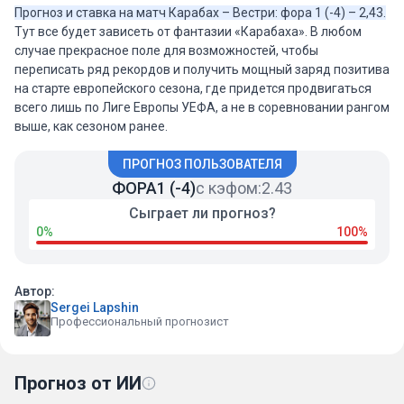
Прогноз и ставка на матч Карабах – Вестри: фора 1 (-4) – 2,43.
Тут все будет зависеть от фантазии «Карабаха». В любом
случае прекрасное поле для возможностей, чтобы
переписать ряд рекордов и получить мощный заряд позитива
на старте европейского сезона, где придется продвигаться
всего лишь по Лиге Европы УЕФА, а не в соревновании рангом
выше, как сезоном ранее.
ПРОГНОЗ ПОЛЬЗОВАТЕЛЯ
ФОРА1 (-4)
с кэфом:
2.43
Сыграет ли прогноз?
0%
100%
Автор:
Sergei Lapshin
Профессиональный прогнозист
Прогноз от ИИ