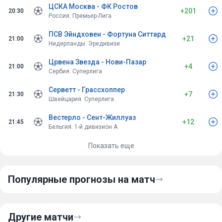
мяча, чтобы сохранить силы. Однако в еврокубках важно
ЦСКА Москва - ФК Ростов
+201
20:30
решить исход противостояния уже в первом матче, и я
Россия. Премьер-Лига
уверен, что азербайджанцы это понимают. Ожидаемый счет
ПСВ Эйндховен - Фортуна Ситтард
— 3:0 или 4:0 в пользу «Карабаха»
+21
21:00
Нидерланды. Эредивизи
Црвена Звезда - Нови-Пазар
+4
21:00
Сербия. Суперлига
Серветт - Грассхоппер
+7
21:30
Швейцария. Суперлига
Вестерло - Сент-Жиллуаз
+12
21:45
Бельгия. 1-й дивизион А
Показать еще
Популярные прогнозы на матч
Другие матчи