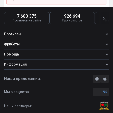
7 683 375
926 694
4
Прогнозов на сайте
Прогнозистов
Платн
Прогнозы
Все прогнозы
Фрибеты
Топ ставок
Фрибеты
Помощь
Прогнозы на футбол
Прогнозы на теннис
Школа ставок
Информация
Прогнозы на хоккей
Вопросы и ответы
О сайте
Стратегии
Наши приложения:
Правила
Бонусы букмекеров
Комментарии
Отзывы о БК
Мы в соцсетях:
Контакты
Полная версия
Наши партнеры: