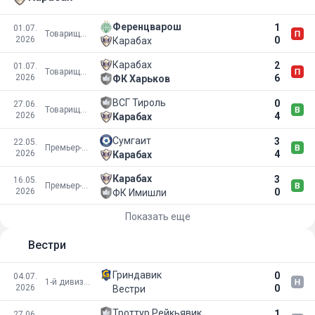
Ференцварош
1
01.07.
Товарищеские матчи
2026
0
Карабах
Карабах
2
01.07.
Товарищеские матчи
2026
6
ФК Харьков
ВСГ Тироль
0
27.06.
Товарищеские матчи
2026
4
Карабах
Сумгаит
3
22.05.
Премьер-лига
2026
4
Карабах
Карабах
3
16.05.
Премьер-лига
2026
0
ФК Имишли
Показать еще
Вестри
Гриндавик
0
04.07.
1-й дивизион
2026
0
Вестри
Троттур Рейкьявик
1
27.06.