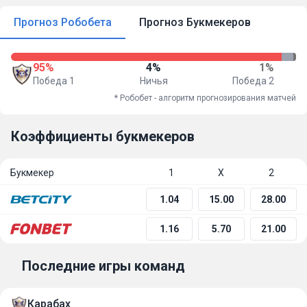
Прогноз Робобета
Прогноз Букмекеров
95%
4%
1%
Победа 1
Ничья
Победа 2
* Робобет - алгоритм прогнозирования матчей
Коэффициенты букмекеров
Букмекер
1
Х
2
1.04
15.00
28.00
1.16
5.70
21.00
Последние игры команд
Карабах