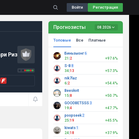
Войти
Регистрация
Прогнозисты
08.2026
Топовые
Все
Платные
ри Риз
Биньзыонг
6
21
|
2
+97.6%
S-B
8
34
|
13
+57.3%
nik7laz
0
6
|
2
+54.4%
Beeskvit
15
|
8
+50.7%
GOODBETSSS
3
19
|
4
+47.7%
poopseek
2
25
|
19
+45.5%
kiwats
1
24
|
18
+37.9%