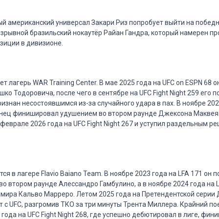
ый американский универсал Закари Риз попробует выйти на победн
взрывной бразильский нокаутёр Райан Гандра, который намерен п
зиции в дивизионе.
т лагерь WAR Training Center. В мае 2025 года на UFC on ESPN 68 
ко Тодоровича, после чего в сентябре на UFC Fight Night 259 его п
знан несостоявшимся из-за случайного удара в пах. В ноябре 202
канец финишировал удушением во втором раунде Джексона Маквея
 феврале 2026 года на UFC Fight Night 267 и уступил раздельным
ся в лагере Flavio Baiano Team. В ноябре 2023 года на LFA 171 он 
во втором раунде Алессандро Гамбулино, а в ноябре 2024 года на 
мира Кальво Марреро. Летом 2025 года на Претендентской серии
т с UFC, разгромив ТКО за три минуты Трента Миллера. Крайний п
года на UFC Fight Night 268, где успешно дебютировал в лиге, фи