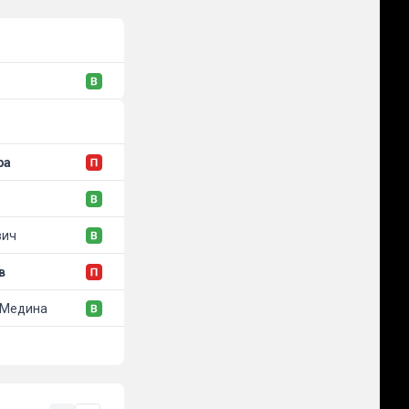
ра
вич
в
 Медина