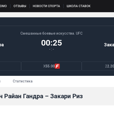
РОМО
ОТЗЫВЫ
НОВОСТИ СПОРТА
ШКОЛА СТАВОК
Смешанные боевые искусства. UFC
00:25
ра
Зака
- : -
X
55.00
2
2.2
ы
Статистика
ч Райан Гандра – Закари Риз