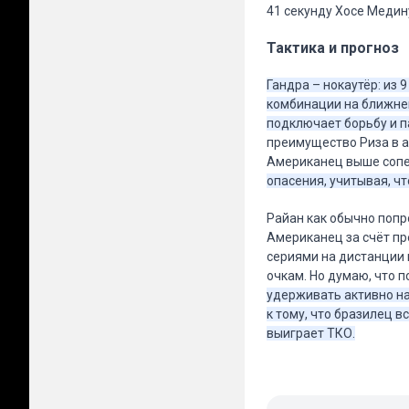
41 секунду Хосе Медин
Тактика и прогноз
Гандра – нокаутёр: из
комбинации на ближней
подключает борьбу и п
преимущество Риза в а
Американец выше сопе
опасения, учитывая, чт
Райан как обычно попр
Американец за счёт пр
сериями на дистанции 
очкам. Но думаю, что 
удерживать активно на
к тому, что бразилец 
выиграет ТКО.