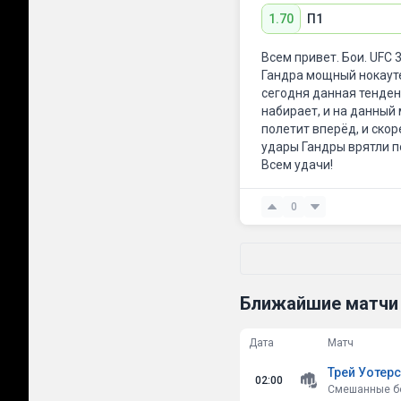
1.70
П1
Всем привет. Бои. UFC 3
Гандра мощный нокауте
сегодня данная тенденц
набирает, и на данный
полетит вперёд, и скор
удары Гандры врятли п
Всем удачи!
0
Ближайшие матчи
Дата
Матч
Трей Уотерс
02:00
Смешанные бо