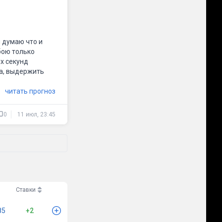
 думаю что и
бою только
ых секунд
ка, выдержить
читать прогноз
0
11 июл, 23:45
Ставки
85
+2