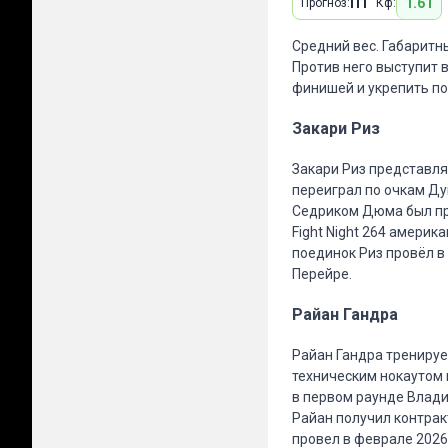
П1
1.61
Прогноз:
Кф:
Средний вес. Габаритн
Против него выступит 
финишей и укрепить по
Закари Риз
Закари Риз представляе
переиграл по очкам Душ
Седриком Дюма был при
Fight Night 264 амери
поединок Риз провёл в
Перейре.
Райан Гандра
Райан Гандра тренирует
техническим нокаутом 
в первом раунде Влади
Райан получил контрак
провел в феврале 2026 