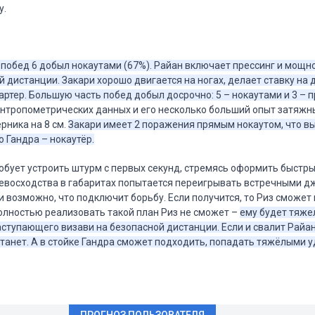
у.
 9 побед 6 добыл нокаутами (67%). Райан включает прессинг и мощн
 дистанции. Закари хорошо двигается на ногах, делает ставку на 
артер. Большую часть побед добыл досрочно: 5 – нокаутами и 3 – 
нтропометрических данных и его несколько больший опыт затяжны
рника на 8 см.
Закари имеет 2 поражения прямым нокаутом, что в
о Гандра – нокаутёр.
обует устроить штурм с первых секунд, стремясь оформить быстры
евосходства в габаритах попытается переигрывать встречными д
и возможно, что подключит борьбу. Если получится, то Риз сможет
полностью реализовать такой план Риз не сможет –
ему будет тяже
ступающего визави на безопасной дистанции. Если и свалит Райан
встанет. А в стойке Гандра сможет подходить, попадать тяжёлыми 