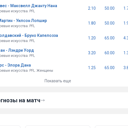
вес - Максвелл Джанту Нана
2.10
50.00
1.
евые искусства. PFL
артин - Уилсон Лопшир
1.80
50.00
1.
евые искусства. PFL
олдавский - Бруно Капелозза
1.20
65.00
4.
евые искусства. PFL
ан - Лэндри Уорд
3.20
60.00
1.
евые искусства. PFL
рс - Элора Дана
1.25
65.00
3.
евые искусства. PFL. Женщины
Показать еще
гнозы на матч