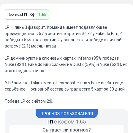
П1
1.65
Прогноз:
Кф:
LP — явный фаворит. Команда имеет подавляющее
преимущество: #57 в рейтинге против #172 у Fake do Biru, 4
победы в 5 матчах против 2 у оппонента и победу в личной
встрече (2:1) месяц назад.
LP доминируют на ключевых картах: Inferno (85% побед) и
Nuke (82%). Fake do Biru сильны на Dust2 (59%) и Nuke (62%), но
этого недостаточно.
У LP замена (fokiu вместо Leomonster), но у Fake do Biru ещё
серьёзнее — основной состав сыграл всего 5 карт за 30 дней.
Победа LP со счётом 2:0.
ПРОГНОЗ ПОЛЬЗОВАТЕЛЯ
П1
с кэфом:
1.65
Сыграет ли прогноз?