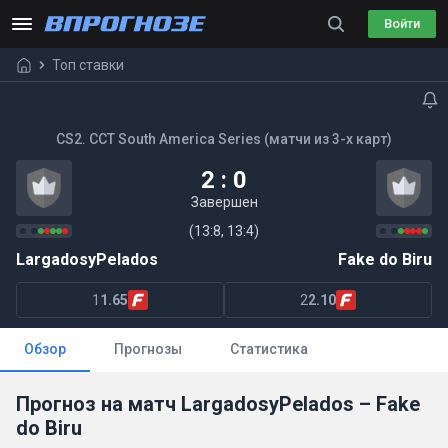
Войти
Топ ставки
CS2. CCT South America Series (матчи из 3-х карт)
2 : 0
Завершен
(13:8, 13:4)
LargadosyPelados
Fake do Biru
1
1.65
2
2.10
Обзор
Прогнозы
Статистика
Прогноз на матч LargadosyPelados – Fake
do Biru