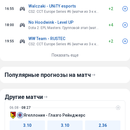
Walczaki - UNiTY esports
+2
16:55
CS2. CCT Europe Series #6 (матчи из 3-х карт)
No Hoodwink - Level UP
+4
18:00
Dota 2. EPL Masters. Групповой этап (матчи из 3-х карт)
WW Team - RUSTEC
+2
19:55
CS2. CCT Europe Series #6 (матчи из 3-х карт)
Показать еще
Популярные прогнозы на матч
Другие матчи
06.08
08:27
Ягеллония - Глазго Рейнджерс
3.10
3.10
2.36