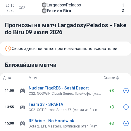
LargadosyPelados
1
26.10.
CS2
2025
2
Fake do Biru
Прогнозы на матч LargadosyPelados - Fake
do Biru 09 июля 2026
Скоро здесь появятся прогнозы наших пользователей
Ближайшие матчи
Дата
Матч
Ставки
Nuclear TigeRES - Sashi Esport
+3
11:00
CS2. NODWIN Clutch Series. Плей-офф (матчи из 3-х карт)
Team 33 - SPARTA
+3
13:55
CS2. CCT Europe Series #6 (матчи из 3-х карт)
RE Arise - No Hoodwink
+3
15:00
Dota 2. EPL Masters. Групповой этап (матчи из 3-х карт)