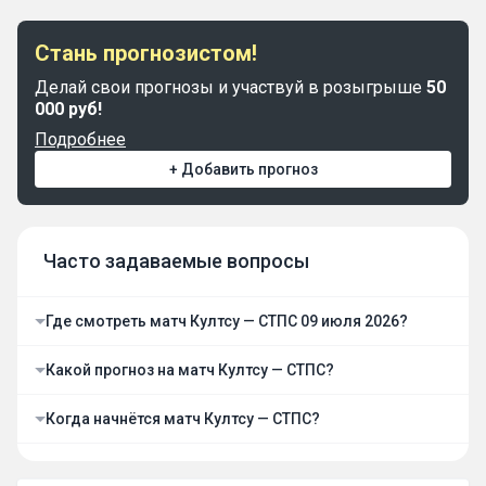
Стань прогнозистом!
Делай свои прогнозы и участвуй в розыгрыше
50
000 руб!
Подробнее
+ Добавить прогноз
Часто задаваемые вопросы
Где смотреть матч Култсу — СТПС 09 июля 2026?
Какой прогноз на матч Култсу — СТПС?
Когда начнётся матч Култсу — СТПС?