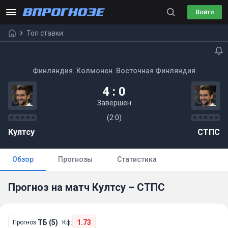
Войти
Топ ставки
Финляндия. Колмонен. Восточная Финляндия
4 : 0
Завершен
(2:0)
Култсу
СТПС
Обзор
Прогнозы
Статистика
Прогноз на матч Култсу – СТПС
ТБ (5)
1.73
Прогноз:
Кф: