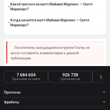
Какой прогноз на матч Майами Марлинс — Сиэтл
Маринерс?
Когда начнётся матч Майами Марлинс — Сиэтл
Маринерс?
Посетители, находящиеся в группе
Гости
, не
могут оставлять комментарии к данной
публикации.
7 684 604
926 738
4
Прогнозов на сайте
Прогнозистов
Платн
Прогнозы
Все прогнозы
Фрибеты
Топ ставок