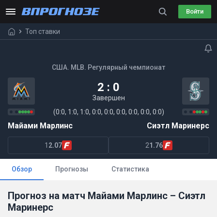
Войти
Топ ставки
США. MLB. Регулярный чемпионат
2 : 0
Завершен
(0:0, 1:0, 1:0, 0:0, 0:0, 0:0, 0:0, 0:0, 0:0)
Майами Марлинс
Сиэтл Маринерс
1
2.07
2
1.76
Обзор
Прогнозы
Статистика
Прогноз на матч Майами Марлинс – Сиэтл
Маринерс