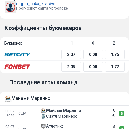
nagnu_buka_krasivo
Прогнозист сайта Vprognoze
Коэффициенты букмекеров
Букмекер
1
Х
2
2.07
0.00
1.76
2.05
0.00
1.77
Последние игры команд
Майами Марлинс
Майами Марлинс
6
08.07.
США
2026
5
Сиэтл Маринерс
Атлетикс
8
05.07.