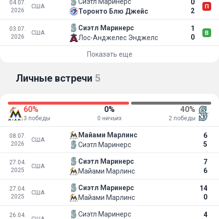
Сиэтл Маринерс
0
04.07.
США
2026
2
Торонто Блю Джейс
Сиэтл Маринерс
1
03.07.
США
2026
0
Лос-Анджелес Энджелс
Показать еще
Личные встречи
5
60%
0%
40%
3 победы
0 ничьих
2 победы
Майами Марлинс
6
08.07.
США
2026
5
Сиэтл Маринерс
Сиэтл Маринерс
7
27.04.
США
2025
6
Майами Марлинс
Сиэтл Маринерс
14
27.04.
США
2025
0
Майами Марлинс
Сиэтл Маринерс
4
26.04.