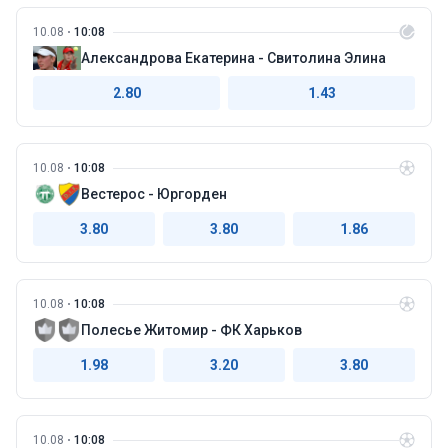
10.08
10:08
Александрова Екатерина - Свитолина Элина
2.80
1.43
10.08
10:08
Вестерос - Юргорден
3.80
3.80
1.86
10.08
10:08
Полесье Житомир - ФК Харьков
1.98
3.20
3.80
10.08
10:08