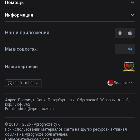
Фрибеты
Помощь
Прогнозы на футбол
Прогнозы на теннис
Школа ставок
Информация
Прогнозы на хоккей
Вопросы и ответы
О сайте
Стратегии
Наши приложения:
Правила
Бонусы букмекеров
Комментарии
Отзывы о БК
Мы в соцсетях:
Контакты
Полная версия
Наши партнеры:
Беларусь
10:08 +03:00
Адрес: Россия, г. Санкт-Петербург, пр-кт Обуховской Обороны, д. 110,
кор. 1, оф. 762
Email:
admin@vprognoze.ru
© 2010 – 2026 «Vprognoze.by».
При использовании материалов сайта на других ресурсах активная
ссылка на Vprognoze обязательна.
Пользовательское соглашение