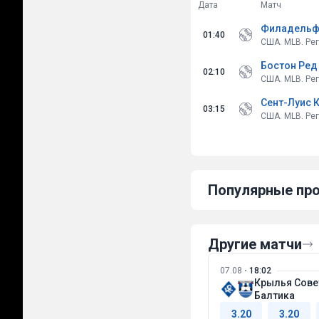
Дата
Матч
Филадельфи
01:40
США. MLB. Ре
Бостон Ред 
02:10
США. MLB. Ре
Сент-Луис 
03:15
США. MLB. Ре
Популярные про
Другие матчи
07.08
18:02
Крылья Сове
Балтика
3.20
3.20