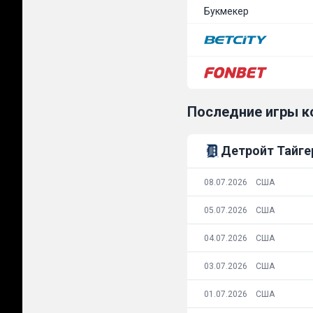
Букмекер
Последние игры 
Детройт Тайге
08.07.2026
США
05.07.2026
США
04.07.2026
США
03.07.2026
США
01.07.2026
США