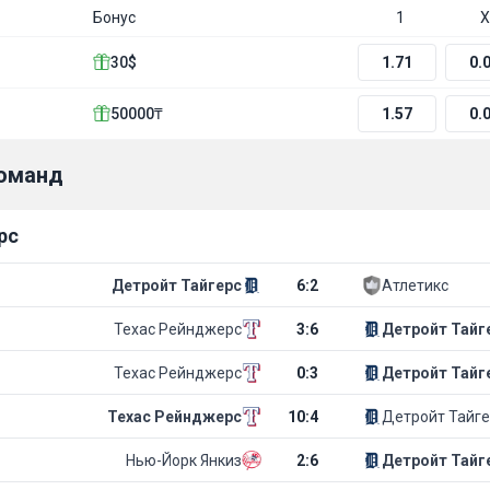
Бонус
1
Х
30$
1.71
0.
50000₸
1.57
0.
команд
рс
Детройт Тайгерс
6
:
2
Атлетикс
Техас Рейнджерс
3
:
6
Детройт Тайг
Техас Рейнджерс
0
:
3
Детройт Тайг
Техас Рейнджерс
10
:
4
Детройт Тайге
Нью-Йорк Янкиз
2
:
6
Детройт Тайг