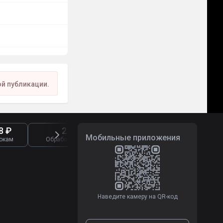
ой публикации.
8 ₽
2 722
6 846
Мобильные приложения
окам
Обработано жалоб
Отзывы о букмекерах
Наведите камеру на QR-код