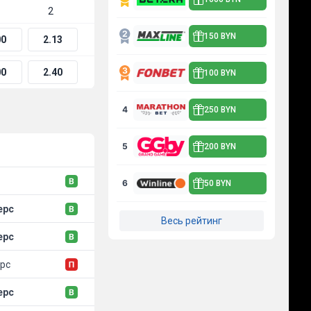
2
150 BYN
00
2.13
00
2.40
100 BYN
4
250 BYN
5
200 BYN
6
50 BYN
ерс
Весь рейтинг
ерс
рс
ерс