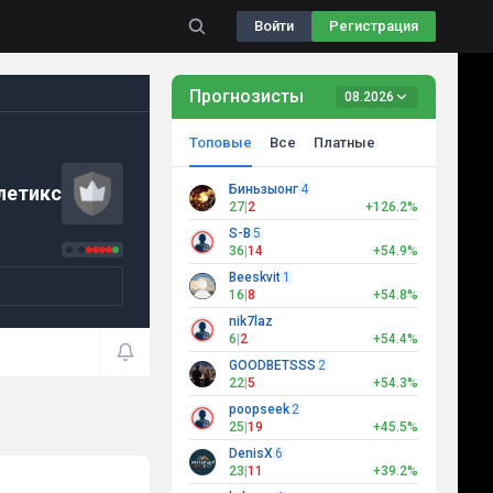
Войти
Регистрация
Прогнозисты
08.2026
Топовые
Все
Платные
летикс
Биньзыонг
4
27
|
2
+126.2%
S-B
5
36
|
14
+54.9%
Beeskvit
1
16
|
8
+54.8%
nik7laz
6
|
2
+54.4%
GOODBETSSS
2
22
|
5
+54.3%
poopseek
2
25
|
19
+45.5%
DenisX
6
23
|
11
+39.2%