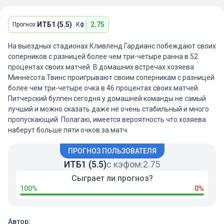
ИТБ1 (5.5)
2.75
Прогноз:
Кф:
На выездных стадионах Кливленд Гардианс побеждают своих
соперников с разницей более чем три-четыре ранна в 52
процентах своих матчей. В домашних встречах хозяева
Миннесота Твинс проигрывают своим соперникам с разницей
более чем три-четыре очка в 46 процентах своих матчей.
Питчерский булпен сегодня у домашней команды не самый
лучший и можно сказать даже не очень стабильный и много
пропускающий. Полагаю, имеется вероятность что хозяева
наберут больше пяти очков за матч.
ПРОГНОЗ ПОЛЬЗОВАТЕЛЯ
ИТБ1 (5.5)
с кэфом:
2.75
Сыграет ли прогноз?
100%
0%
Автор: