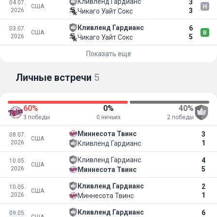
Кливленд Гардианс
3
04.07.
США
2026
3
Чикаго Уайт Сокс
Кливленд Гардианс
6
03.07.
США
2026
5
Чикаго Уайт Сокс
Показать еще
Личные встречи
5
60%
0%
40%
3 победы
0 ничьих
2 победы
Миннесота Твинс
3
08.07.
США
2026
1
Кливленд Гардианс
Кливленд Гардианс
4
10.05.
США
2026
5
Миннесота Твинс
Кливленд Гардианс
2
10.05.
США
2026
1
Миннесота Твинс
Кливленд Гардианс
6
09.05.