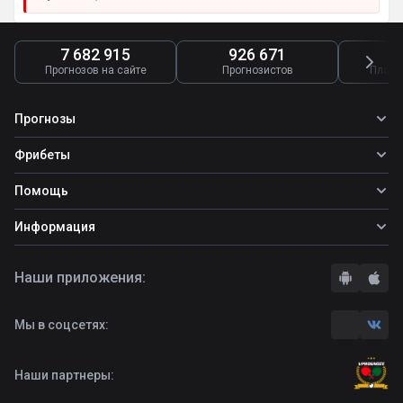
7 682 915
926 671
4
Прогнозов на сайте
Прогнозистов
Платн
Прогнозы
Все прогнозы
Фрибеты
Топ ставок
Фрибеты
Помощь
Прогнозы на футбол
Прогнозы на теннис
Школа ставок
Информация
Прогнозы на хоккей
Вопросы и ответы
О сайте
Стратегии
Наши приложения:
Правила
Бонусы букмекеров
Комментарии
Отзывы о БК
Мы в соцсетях:
Контакты
Полная версия
Наши партнеры: