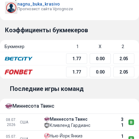
nagnu_buka_krasivo
Прогнозист сайта Vprognoze
Коэффициенты букмекеров
Букмекер
1
Х
2
1.77
0.00
2.05
1.77
0.00
2.05
Последние игры команд
Миннесота Твинс
Миннесота Твинс
3
08.07.
США
2026
1
Кливленд Гардианс
Нью-Йорк Янкиз
1
05.07.