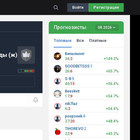
Войти
Регистрация
Прогнозисты
08.2026
Топовые
Все
Платные
ды (ж)
Биньзыонг
34
|
2
+149.2%
GOODBETSSS
1
26
|
6
+65.7%
S-B
9
40
|
15
+56.4%
Beeskvit
17
|
9
+54.7%
nik7laz
6
|
2
+54.4%
poopseek
4
27
|
20
+48.4%
TIHOREVO
2
22
|
9
+45.2%