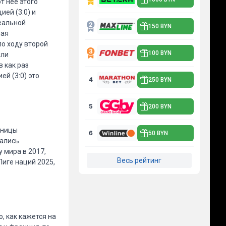
т нее этого
ией (3:0) и
реальной
150 BYN
ная
по ходу второй
100 BYN
ыли
в как раз
й (3:0) это
4
250 BYN
5
200 BYN
рницы
6
50 BYN
вались
 мира в 2017,
Весь рейтинг
Лиге наций 2025,
, как кажется на