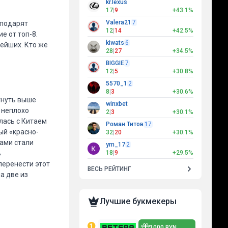
kr.lexus
17
|
9
+43.1%
Valera21
7
 подарят
12
|
14
+42.5%
е от топ-8.
kiwats
6
нейших. Кто же
28
|
27
+34.5%
BIGGIE
7
12
|
5
+30.8%
5570_1
2
8
|
3
+30.6%
гнуть выше
winxbet
 неплохо
2
|
3
+30.1%
лась с Китаем
Роман Титов
17
рый «красно-
32
|
20
+30.1%
ками стали
ym_17
2
ь
18
|
9
+29.5%
перенести этот
ВЕСЬ РЕЙТИНГ
а две из
Лучшие букмекеры
1000 BYN