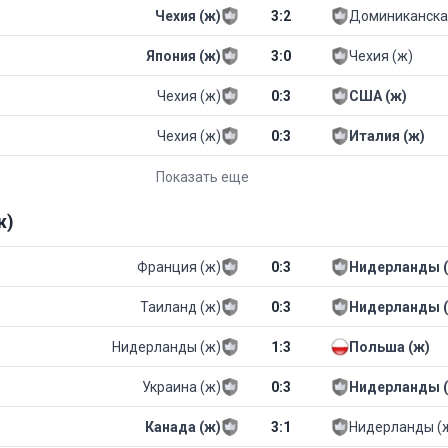
Чехия (ж)
3
:
2
Доминиканская
Япония (ж)
3
:
0
Чехия (ж)
Чехия (ж)
0
:
3
США (ж)
Чехия (ж)
0
:
3
Италия (ж)
Показать еще
ж)
Франция (ж)
0
:
3
Нидерланды 
Таиланд (ж)
0
:
3
Нидерланды 
Нидерланды (ж)
1
:
3
Польша (ж)
Украина (ж)
0
:
3
Нидерланды 
Канада (ж)
3
:
1
Нидерланды (