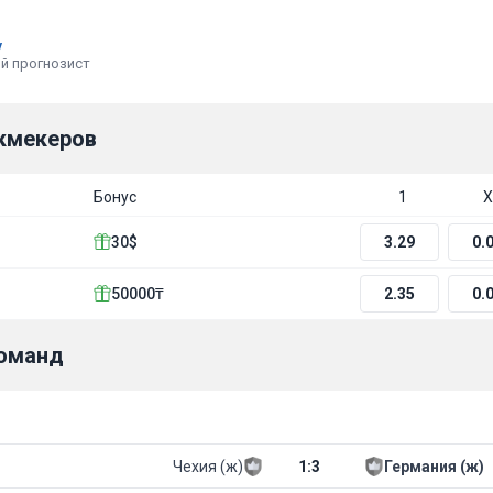
v
й прогнозист
кмекеров
Бонус
1
Х
30$
3.29
0.
50000₸
2.35
0.
команд
Чехия (ж)
1
:
3
Германия (ж)