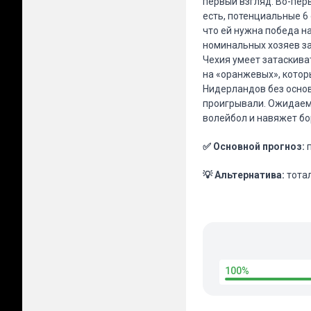
первый взгляд. Во-пер
есть, потенциальные 6
что ей нужна победа н
номинальных хозяев за
Чехия умеет затаскива
на «оранжевых», которы
Нидерландов без основ
проигрывали. Ожидаем,
волейбол и навяжет бо
✅ Основной прогноз:
💡 Альтернатива:
тота
100%