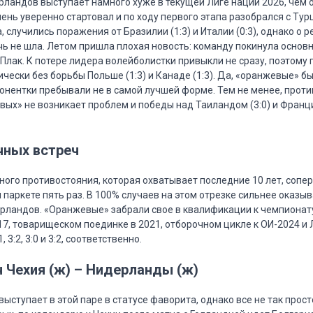
ландов выступает намного хуже в текущей Лиге наций 2026, чем о
нь уверенно стартовал и по ходу первого этапа разобрался с Турц
, случились поражения от Бразилии (1:3) и Италии (0:3), однако о 
чь не шла. Летом пришла плохая новость: команду покинула основ
Плак. К потере лидера волейболистки привыкли не сразу, поэтому 
чески без борьбы Польше (1:3) и Канаде (1:3). Да, «оранжевые» б
понентки пребывали не в самой лучшей форме. Тем не менее, проти
вых» не возникает проблем и победы над Таиландом (3:0) и Францие
чных встреч
ного противостояния, которая охватывает последние 10 лет, сопе
 паркете пять раз. В 100% случаев на этом отрезке сильнее оказы
рландов. «Оранжевые» забрали свое в квалификации к чемпионату
7, товарищеском поединке в 2021, отборочном цикле к ОИ-2024 и 
, 3:2, 3:0 и 3:2, соответственно.
ч Чехия (ж) – Нидерланды (ж)
ступает в этой паре в статусе фаворита, однако все не так просто