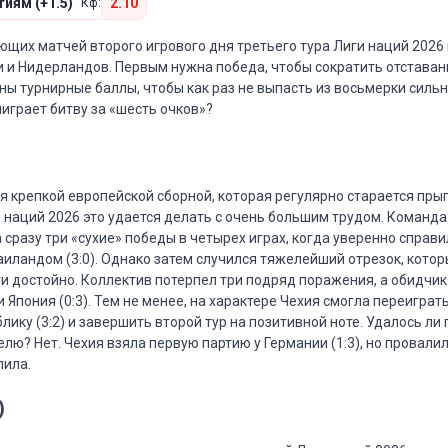
иям (+1.5)
2.10
Кф:
ющих матчей второго игрового дня третьего тура Лиги наций 2026
 и Нидерландов. Первым нужна победа, чтобы сократить отставани
ны турнирные баллы, чтобы как раз не выпасть из восьмерки силь
ыиграет битву за «шесть очков»?
я крепкой европейской сборной, которая регулярно старается пры
е наций 2026 это удается делать с очень большим трудом. Команда
 сразу три «сухие» победы в четырех играх, когда уверенно справи
и Таиландом (3:0). Однако затем случился тяжелейший отрезок, кото
ти достойно. Коллектив потерпел три подряд поражения, а обидчи
 и Япония (0:3). Тем не менее, на характере Чехия смогла переиграт
ку (3:2) и завершить второй тур на позитивной ноте. Удалось ли 
лю? Нет. Чехия взяла первую партию у Германии (1:3), но провалил
пила.
)