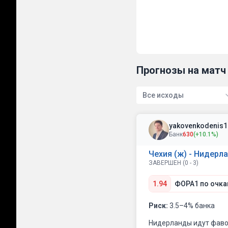
Прогнозы на матч
Все исходы
y
Банк
630
(+10.1%)
Чехия (ж) - Нидерл
ЗАВЕРШЕН (0 - 3)
1.94
ФОРА1 по очкам
Риск:
3.5–4% банка
Нидерланды идут фавор