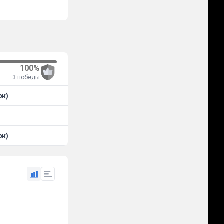
100%
3 победы
(ж)
(ж)