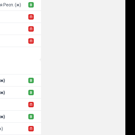
 Респ. (ж)
(ж)
(ж)
(ж)
ж)