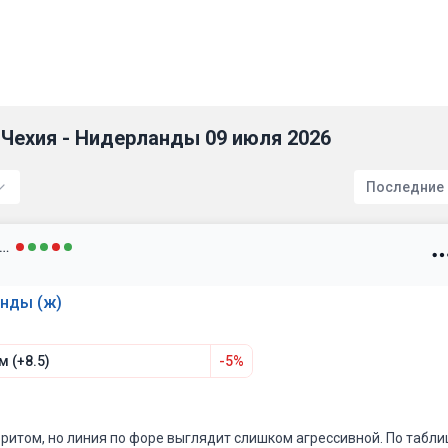
 Чехия - Нидерланды 09 июля 2026
Последние
akovenkodenis1987
анды (ж)
 (+8.5)
-5%
итом, но линия по форе выглядит слишком агрессивной. По табли