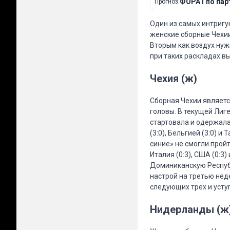
ФОРА1 по парт
Прогноз:
Один из самых интригу
женские сборные Чехии
Вторым как воздух нуж
при таких раскладах в
Чехия (ж)
Сборная Чехии являетс
головы. В текущей Лиг
стартовала и одержала
(3:0), Бельгией (3:0) 
синие» не смогли прой
Италия (0:3), США (0:3)
Доминиканскую Республи
настрой на третью неде
следующих трех и усту
Нидерланды (ж