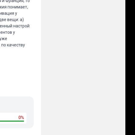
 и Франция, то
ехия понимает,
ивация у
ве вещи: а)
бенный настрой
нентов у
 уже
 по качеству
0%