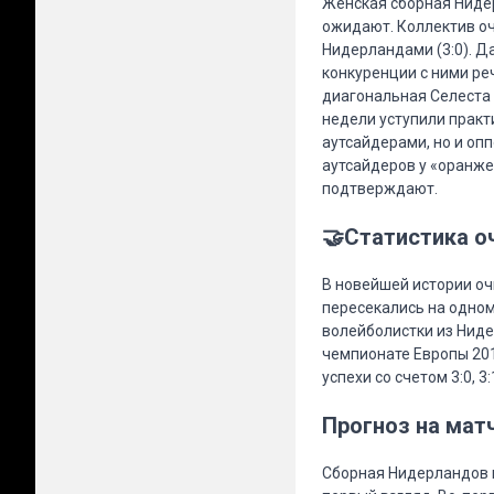
Женская сборная Нидер
ожидают. Коллектив оче
Нидерландами (3:0). Да
конкуренции с ними ре
диагональная Селеста 
недели уступили практи
аутсайдерами, но и оп
аутсайдеров у «оранже
подтверждают.
🤝Статистика о
В новейшей истории оч
пересекались на одном
волейболистки из Ниде
чемпионате Европы 201
успехи со счетом 3:0, 3:1
Прогноз на мат
Сборная Нидерландов вы