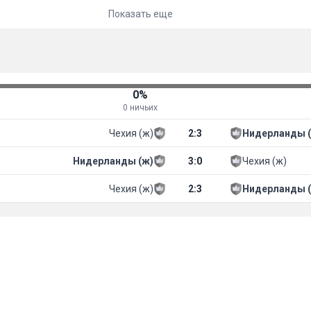
Показать еще
0%
0 ничьих
Чехия (ж)
2
:
3
Нидерланды 
Нидерланды (ж)
3
:
0
Чехия (ж)
Чехия (ж)
2
:
3
Нидерланды 