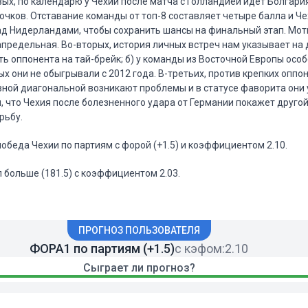
вых, по календарю у Чехии после матча с Голландией идет Болгария
 очков. Отставание команды от топ-8 составляет четыре балла и Ч
ад Нидерландами, чтобы сохранить шансы на финальный этап. Мот
предельная. Во-вторых, история личных встреч нам указывает на д
ть оппонента на тай-брейк; б) у команды из Восточной Европы осо
х они не обыгрывали с 2012 года. В-третьих, против крепких оппо
ной диагональной возникают проблемы и в статусе фаворита они
 что Чехия после болезненного удара от Германии покажет другой
рьбу.
победа Чехии по партиям с форой (+1.5) и коэффициентом 2.10.
л больше (181.5) с коэффициентом 2.03.
ПРОГНОЗ ПОЛЬЗОВАТЕЛЯ
ФОРА1 по партиям (+1.5)
с кэфом:
2.10
Сыграет ли прогноз?