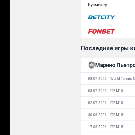
Букмекер
Последние игры 
Марино Пьетр
08.07.2026
World Tennis 
03.07.2026
ITF M15
02.07.2026
ITF M15
30.06.2026
ITF M15
17.06.2026
ITF M15