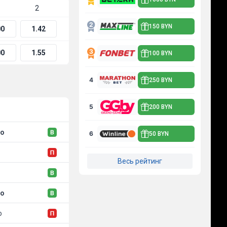
2
150 BYN
00
1.42
00
1.55
100 BYN
4
250 BYN
5
200 BYN
ро
6
50 BYN
Весь рейтинг
ро
о