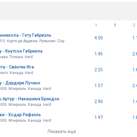
1
Х
2
нникола - Гету Габриэль
4.50
1.
M15. Куртя-де-Арджеш. Румыния. Clay
у - Кнутсон Габриела
1.45
2.
ава. Польша. Hard
а - Свёнтек Ига
2.25
1.
онто. Канада. Hard
у - Дардери Лучано
1.57
2.
000. Монреаль. Канада. Hard
 Артур - Накашима Брэндон
2.90
1.
000. Монреаль. Канада. Hard
жи - Ходар Рафаэль
1.97
1.
000. Монреаль. Канада. Hard
Показать еще