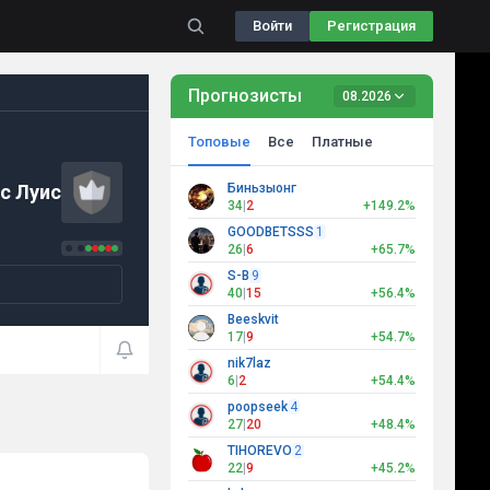
Войти
Регистрация
Прогнозисты
08.2026
Топовые
Все
Платные
с Луис
Биньзыонг
34
|
2
+149.2%
GOODBETSSS
1
26
|
6
+65.7%
S-B
9
40
|
15
+56.4%
Beeskvit
17
|
9
+54.7%
nik7laz
6
|
2
+54.4%
poopseek
4
27
|
20
+48.4%
TIHOREVO
2
22
|
9
+45.2%