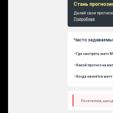
Стань прогнози
Делай свои прогноз
Подробнее
Часто задаваемы
Где смотреть матч М
Какой прогноз на ма
Когда начнётся матч
Посетители, нахо