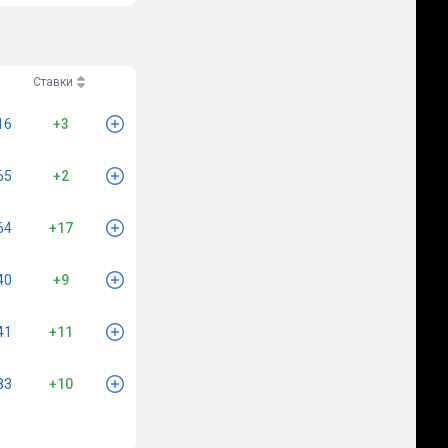
Ставки
16
+3
65
+2
64
+17
40
+9
41
+11
83
+10