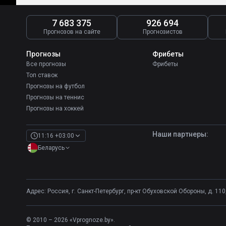
7 683 375
926 694
Прогнозов на сайте
Прогнозистов
Прогнозы
Фрибеты
Все прогнозы
Фрибеты
Топ ставок
Прогнозы на футбол
Прогнозы на теннис
Прогнозы на хоккей
Наши партнеры:
11:16 +03:00
Беларусь
Адрес: Россия, г. Санкт-Петербург, пр-кт Обуховской Обороны, д. 110, 
© 2010 – 2026 «Vprognoze.by».