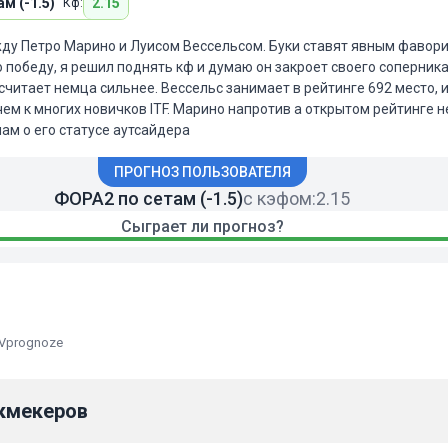
м (-1.5)
2.15
Кф:
ду Петро Марино и Луисом Вессельсом. Буки ставят явным фавор
 победу, я решил поднять кф и думаю он закроет своего соперника 
читает немца сильнее. Вессельс занимает в рейтинге 692 место, и 
чем к многих новичков ITF. Марино напротив а открытом рейтинге н
нам о его статусе аутсайдера
ПРОГНОЗ ПОЛЬЗОВАТЕЛЯ
ФОРА2 по сетам (-1.5)
с кэфом:
2.15
Сыграет ли прогноз?
 Vprognoze
кмекеров