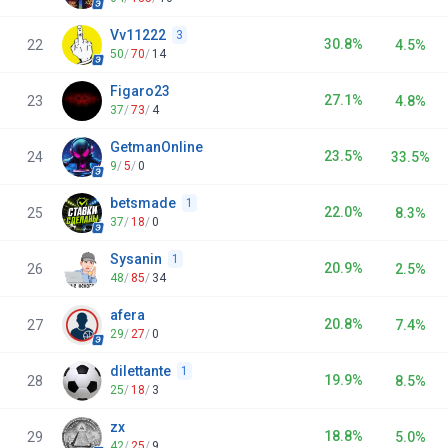
Vv11222
3
30.8%
22
4.5%
50
/
70
/
14
Figaro23
27.1%
23
4.8%
37
/
73
/
4
GetmanOnline
23.5%
24
33.5%
9
/
5
/
0
betsmade
1
22.0%
25
8.3%
37
/
18
/
0
Sysanin
1
20.9%
26
2.5%
48
/
85
/
34
afera
20.8%
27
7.4%
29
/
27
/
0
dilettante
1
19.9%
28
8.5%
25
/
18
/
3
zx
18.8%
29
5.0%
42
/
25
/
9