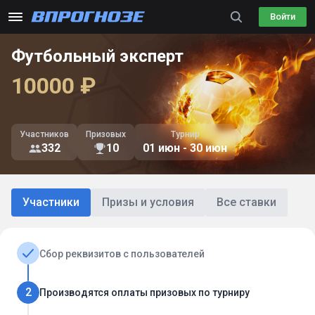
Войти
Футбольный эксперт
10000 ₽
Участников
Призовых
Турнир
332
10
01 июн - 30 июн
Участники
Призы и условия
Все ставки
Сбор реквизитов с пользователей
2
Производятся оплаты призовых по турниру