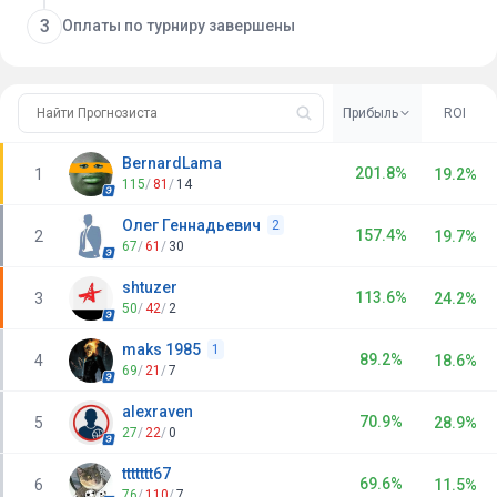
3
Оплаты по турниру завершены
Прибыль
ROI
BernardLama
201.8%
1
19.2%
115
/
81
/
14
Олег Геннадьевич
2
157.4%
2
19.7%
67
/
61
/
30
shtuzer
113.6%
3
24.2%
50
/
42
/
2
maks 1985
1
89.2%
4
18.6%
69
/
21
/
7
alexraven
70.9%
5
28.9%
27
/
22
/
0
ttttttt67
69.6%
6
11.5%
76
/
110
/
7