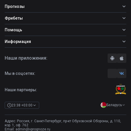
Прогнозы
Все прогнозы
Фрибеты
Топ ставок
Фрибеты
Помощь
Прогнозы на футбол
Прогнозы на теннис
Школа ставок
Информация
Прогнозы на хоккей
Вопросы и ответы
О сайте
Стратегии
Наши приложения:
Правила
Бонусы букмекеров
Комментарии
Отзывы о БК
Мы в соцсетях:
Контакты
Полная версия
Наши партнеры:
Беларусь
23:38 +03:00
Адрес: Россия, г. Санкт-Петербург, пр-кт Обуховской Обороны, д. 110,
кор. 1, оф. 762
Email:
admin@vprognoze.ru