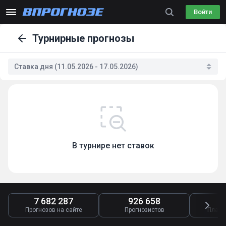
Войти
Турнирные прогнозы
Ставка дня (11.05.2026 - 17.05.2026)
В турнире нет ставок
7 682 287
926 658
4
Прогнозов на сайте
Прогнозистов
Платн