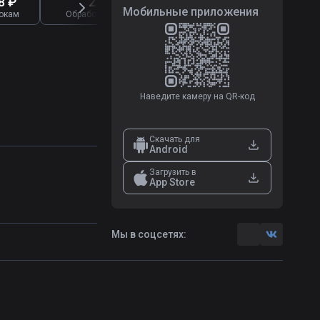
8 ₽
2 722
6 847
Мобильные приложения
окам
Обработано жалоб
Отзывы о букмекерах
Наведите камеру на QR-код
Скачать для
Android
Загрузить в
App Store
Мы в соцсетях: