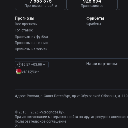
7 683 375
926 694
Прогнозов на сайте
Прогнозистов
Прогнозы
Фрибеты
Все прогнозы
Фрибеты
Топ ставок
Прогнозы на футбол
Прогнозы на теннис
Прогнозы на хоккей
Наши партнеры:
16:57 +03:00
Беларусь
Адрес: Россия, г. Санкт-Петербург, пр-кт Обуховской Обороны, д. 110, 
© 2010 – 2026 «Vprognoze.by».
При использовании материалов сайта на других ресурсах активная 
Пользовательское соглашение
21+