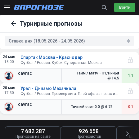
Войти
Турнирные прогнозы
Ставка дня (18.05.2026 - 24.05.2026)
24 мая
Спартак Москва - Краснодар
18:00
Футбол / Россия. Кубок. Суперфинал. Москва
cavrac
Тайм / Матч - П1/Ничья
1:1
@ 14.5
20 мая
Урал - Динамо Махачкала
17:30
Футбол / Россия. Премьер-лига. Плей-офф за право играть в Премьер-лиге. Первые матчи
cavrac
Точный счет 0:0
@ 6.75
0:1
7 682 287
926 658
4
Прогнозов на сайте
Прогнозистов
Платн