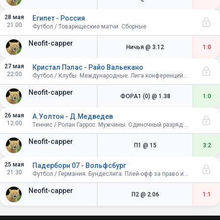
28 мая
Египет - Россия
21:00
Футбол / Товарищеские матчи. Сборные
Neofit-capper
Ничья
@ 3.12
1:0
27 мая
Кристал Пэлас - Райо Вальекано
22:00
Футбол / Клубы. Международные. Лига конференций УЕФА. Плей-офф. Финал. Лейпциг
Neofit-capper
ФОРА1 (0)
@ 1.38
1:0
26 мая
А.Уолтон - Д.Медведев
12:00
Теннис / Ролан Гаррос. Мужчины. Одиночный разряд. 1/64 финала
Neofit-capper
П1
@ 15
3:2
25 мая
Падерборн 07 - Вольфсбург
21:30
Футбол / Германия. Бундеслига. Плей-офф за право играть в Бундеслиге. Ответный матч
Neofit-capper
П2
@ 2.06
1:1