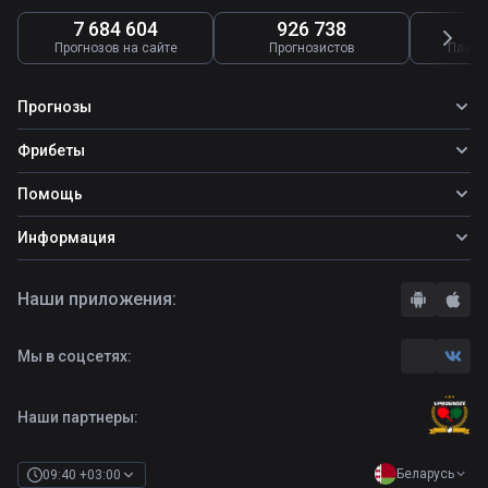
7 684 604
926 738
4
Прогнозов на сайте
Прогнозистов
Платн
Прогнозы
Все прогнозы
Фрибеты
Топ ставок
Фрибеты
Помощь
Прогнозы на футбол
Прогнозы на теннис
Школа ставок
Информация
Прогнозы на хоккей
Вопросы и ответы
О сайте
Стратегии
Наши приложения:
Правила
Бонусы букмекеров
Комментарии
Отзывы о БК
Мы в соцсетях:
Контакты
Полная версия
Наши партнеры:
Беларусь
09:40 +03:00