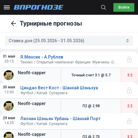
Войти
Турнирные прогнозы
Ставка дня (25.05.2026 - 31.05.2026)
31 мая
Я.Менсик - А.Рублев
20:15
Теннис / Открытый чемпионат Франции. Мужчины. Одиночный разряд. 1/8 финала
Neofit-capper
Точный счет 3:1
@ 5.7
3:2
30 мая
Циндао Вест Кост - Шанхай Шэньхуа
13:00
Футбол / Китай. Суперлига
Neofit-capper
П2
@ 2.98
2:2
29 мая
Ляонин Шэньян Урбань - Шанхай Порт
14:35
Футбол / Китай. Суперлига
Neofit-capper
П2
@ 2.75
3:2