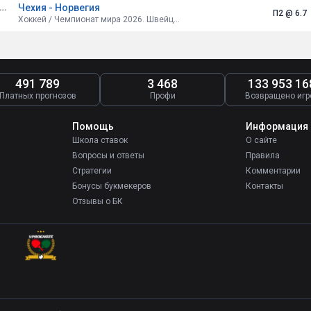
I_BCE_3HAI-0
Чехия - Норвегия
П2
@ 6.7
Хоккей / Чемпионат мира 2026. Швейцария.
491 789
3 468
133 953 16
Платных прогнозов
Профи
Возвращено игр
Помощь
Информация
Школа ставок
О сайте
Вопросы и ответы
Правила
Стратегии
Комментарии
Бонусы букмекеров
Контакты
Отзывы о БК