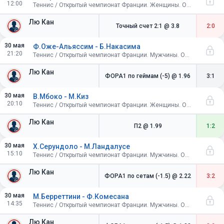
12:00
Теннис / Открытый чемпионат Франции. Женщины. Одиночный разряд. 1/8 финала
Лю Кан
Точный счет 2:1
@ 3.8
2:0
30 мая
Ф.Оже-Альяссим - Б.Накасима
21:20
Теннис / Открытый чемпионат Франции. Мужчины. Одиночный разряд. 1/16 финала
Лю Кан
ФОРА1 по геймам (-5)
@ 1.96
3:1
30 мая
В.Мбоко - М.Киз
20:10
Теннис / Открытый чемпионат Франции. Женщины. Одиночный разряд. 1/16 финала
Лю Кан
П2
@ 1.99
1:2
30 мая
Х.Серундоло - М.Ландалусе
15:10
Теннис / Открытый чемпионат Франции. Мужчины. Одиночный разряд. 1/16 финала
Лю Кан
ФОРА1 по сетам (-1.5)
@ 2.22
3:2
30 мая
М.Берреттини - Ф.Комесана
14:35
Теннис / Открытый чемпионат Франции. Мужчины. Одиночный разряд. 1/16 финала
Лю Кан