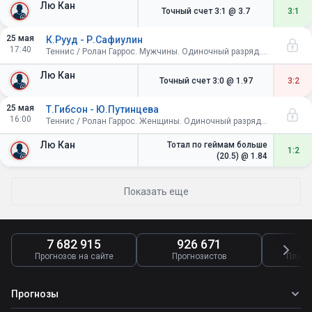
Лю Кан
Точный счет 3:1
@ 3.7
3:1
25 мая
К.Рууд - Р.Сафиулин
17:40
Теннис / Ролан Гаррос. Мужчины. Одиночный разряд. 1/64 финала
Лю Кан
Точный счет 3:0
@ 1.97
3:2
25 мая
Т.Гибсон - Ю.Путинцева
16:00
Теннис / Ролан Гаррос. Женщины. Одиночный разряд. 1/64 финала
Лю Кан
Тотал по геймам больше
1:2
(20.5)
@ 1.84
Показать еще
7 682 915
926 671
4
Прогнозов на сайте
Прогнозистов
Платн
Прогнозы