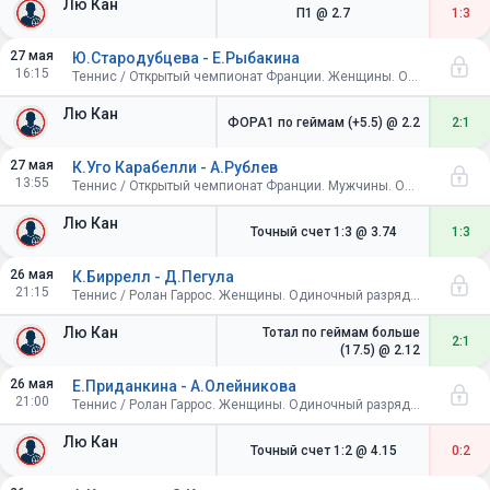
Лю Кан
П1
@ 2.7
1:3
27 мая
Ю.Стародубцева - Е.Рыбакина
16:15
Теннис / Открытый чемпионат Франции. Женщины. Одиночный разряд. 1/32 финала
Лю Кан
ФОРА1 по геймам (+5.5)
@ 2.2
2:1
27 мая
К.Уго Карабелли - А.Рублев
13:55
Теннис / Открытый чемпионат Франции. Мужчины. Одиночный разряд. 1/32 финала
Лю Кан
Точный счет 1:3
@ 3.74
1:3
26 мая
К.Биррелл - Д.Пегула
21:15
Теннис / Ролан Гаррос. Женщины. Одиночный разряд. 1/64 финала
Лю Кан
Тотал по геймам больше
2:1
(17.5)
@ 2.12
26 мая
Е.Приданкина - А.Олейникова
21:00
Теннис / Ролан Гаррос. Женщины. Одиночный разряд. 1/64 финала
Лю Кан
Точный счет 1:2
@ 4.15
0:2