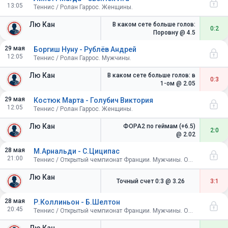
13:05
Теннис / Ролан Гаррос. Женщины.
Лю Кан
В каком сете больше голов:
0:2
Поровну
@ 4.5
29 мая
Боргиш Нуну - Рублёв Андрей
12:05
Теннис / Ролан Гаррос. Мужчины.
Лю Кан
В каком сете больше голов: в
0:3
1-ом
@ 2.05
29 мая
Костюк Марта - Голубич Виктория
12:05
Теннис / Ролан Гаррос. Женщины.
Лю Кан
ФОРА2 по геймам (+6.5)
2:0
@ 2.02
28 мая
М.Арнальди - С.Циципас
21:00
Теннис / Открытый чемпионат Франции. Мужчины. Одиночный разряд. 1/32 финала
Лю Кан
Точный счет 0:3
@ 3.26
3:1
28 мая
Р.Коллиньон - Б.Шелтон
20:45
Теннис / Открытый чемпионат Франции. Мужчины. Одиночный разряд. 1/32 финала