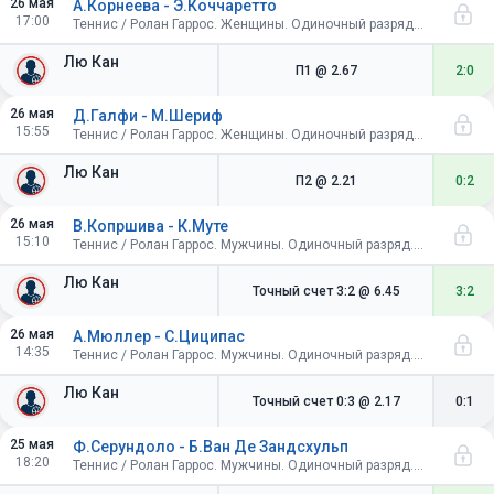
26 мая
А.Корнеева - Э.Коччаретто
17:00
Теннис / Ролан Гаррос. Женщины. Одиночный разряд. 1/64 финала
Лю Кан
П1
@ 2.67
2:0
26 мая
Д.Галфи - М.Шериф
15:55
Теннис / Ролан Гаррос. Женщины. Одиночный разряд. 1/64 финала
Лю Кан
П2
@ 2.21
0:2
26 мая
В.Копршива - К.Муте
15:10
Теннис / Ролан Гаррос. Мужчины. Одиночный разряд. 1/64 финала
Лю Кан
Точный счет 3:2
@ 6.45
3:2
26 мая
А.Мюллер - С.Циципас
14:35
Теннис / Ролан Гаррос. Мужчины. Одиночный разряд. 1/64 финала
Лю Кан
Точный счет 0:3
@ 2.17
0:1
25 мая
Ф.Серундоло - Б.Ван Де Зандсхульп
18:20
Теннис / Ролан Гаррос. Мужчины. Одиночный разряд. 1/64 финала