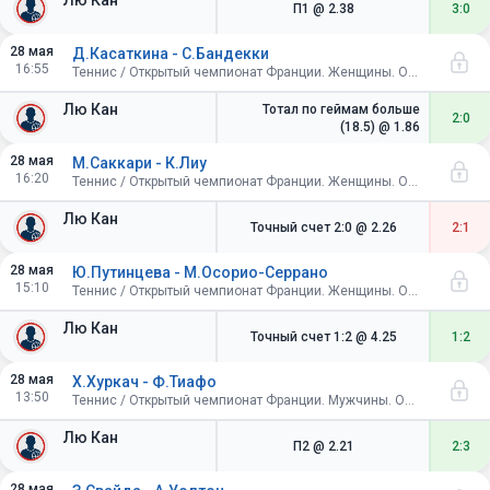
Лю Кан
П1
@ 2.38
3:0
28 мая
Д.Касаткина - С.Бандекки
16:55
Теннис / Открытый чемпионат Франции. Женщины. Одиночный разряд. 1/32 финала
Лю Кан
Тотал по геймам больше
2:0
(18.5)
@ 1.86
28 мая
М.Саккари - К.Лиу
16:20
Теннис / Открытый чемпионат Франции. Женщины. Одиночный разряд. 1/32 финала
Лю Кан
Точный счет 2:0
@ 2.26
2:1
28 мая
Ю.Путинцева - М.Осорио-Серрано
15:10
Теннис / Открытый чемпионат Франции. Женщины. Одиночный разряд. 1/32 финала
Лю Кан
Точный счет 1:2
@ 4.25
1:2
28 мая
Х.Хуркач - Ф.Тиафо
13:50
Теннис / Открытый чемпионат Франции. Мужчины. Одиночный разряд. 1/32 финала
Лю Кан
П2
@ 2.21
2:3
28 мая