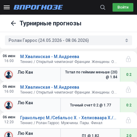
Войти
Турнирные прогнозы
Ролан Гаррос (24.05.2026 - 08.06.2026)
06 июн
М.Хвалинская - М.Андреева
16:00
Теннис / Открытый чемпионат Франции. Женщины. Одиночный разряд. Финал
Лю Кан
Тотал по геймам меньше (20)
0:2
@ 1.84
06 июн
М.Хвалинская - М.Андреева
16:00
Теннис / Открытый чемпионат Франции. Женщины. Одиночный разряд. Финал
Лю Кан
Точный счет 0:2
@ 1.77
0:2
06 июн
Гранольерс М./Себальос Х. - Хелиоваара Х./Паттен Г.
12:20
Теннис / Ролан Гаррос. Мужчины. Пары. Финал
Лю Кан
П1
@ 1.82
2:0