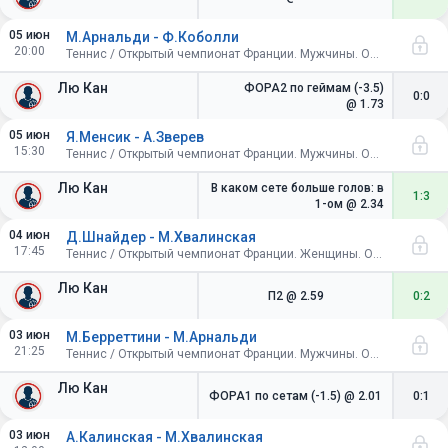
05 июн
М.Арнальди - Ф.Коболли
20:00
Теннис / Открытый чемпионат Франции. Мужчины. Одиночный разряд. 1/2 финала
Лю Кан
ФОРА2 по геймам (-3.5)
0:0
@ 1.73
05 июн
Я.Менсик - А.Зверев
15:30
Теннис / Открытый чемпионат Франции. Мужчины. Одиночный разряд. 1/2 финала
Лю Кан
В каком сете больше голов: в
1:3
1-ом
@ 2.34
04 июн
Д.Шнайдер - М.Хвалинская
17:45
Теннис / Открытый чемпионат Франции. Женщины. Одиночный разряд. 1/2 финала
Лю Кан
П2
@ 2.59
0:2
03 июн
М.Берреттини - М.Арнальди
21:25
Теннис / Открытый чемпионат Франции. Мужчины. Одиночный разряд. 1/4 финала
Лю Кан
ФОРА1 по сетам (-1.5)
@ 2.01
0:1
03 июн
А.Калинская - М.Хвалинская