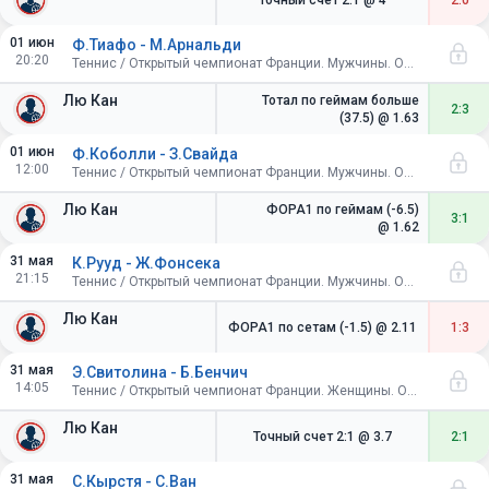
Точный счет 2:1
@ 4
2:0
01 июн
Ф.Тиафо - М.Арнальди
20:20
Теннис / Открытый чемпионат Франции. Мужчины. Одиночный разряд. 1/8 финала
Лю Кан
Тотал по геймам больше
2:3
(37.5)
@ 1.63
01 июн
Ф.Коболли - З.Свайда
12:00
Теннис / Открытый чемпионат Франции. Мужчины. Одиночный разряд. 1/8 финала
Лю Кан
ФОРА1 по геймам (-6.5)
3:1
@ 1.62
31 мая
К.Рууд - Ж.Фонсека
21:15
Теннис / Открытый чемпионат Франции. Мужчины. Одиночный разряд. 1/8 финала
Лю Кан
ФОРА1 по сетам (-1.5)
@ 2.11
1:3
31 мая
Э.Свитолина - Б.Бенчич
14:05
Теннис / Открытый чемпионат Франции. Женщины. Одиночный разряд. 1/8 финала
Лю Кан
Точный счет 2:1
@ 3.7
2:1
31 мая
С.Кырстя - С.Ван