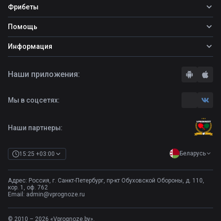
Все прогнозы
Фрибеты
Топ ставок
Фрибеты
Помощь
Прогнозы на футбол
Прогнозы на теннис
Школа ставок
Информация
Прогнозы на хоккей
Вопросы и ответы
О сайте
Стратегии
Наши приложения:
Правила
Бонусы букмекеров
Комментарии
Отзывы о БК
Мы в соцсетях:
Контакты
Полная версия
Наши партнеры:
Беларусь
15:25 +03:00
Адрес: Россия, г. Санкт-Петербург, пр-кт Обуховской Обороны, д. 110,
кор. 1, оф. 762
Email:
admin@vprognoze.ru
© 2010 – 2026 «Vprognoze.by».