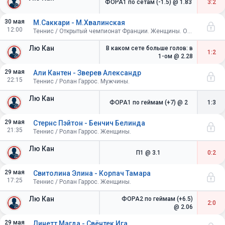
ФОРА1 по сетам (-1.5)
@ 1.83
3:2
30 мая
М.Саккари - М.Хвалинская
12:00
Теннис / Открытый чемпионат Франции. Женщины. Одиночный разряд. 1/16 финала
Лю Кан
В каком сете больше голов: в
1:2
1-ом
@ 2.28
29 мая
Али Кантен - Зверев Александр
22:15
Теннис / Ролан Гаррос. Мужчины.
Лю Кан
ФОРА1 по геймам (+7)
@ 2
1:3
29 мая
Стернс Пэйтон - Бенчич Белинда
21:35
Теннис / Ролан Гаррос. Женщины.
Лю Кан
П1
@ 3.1
0:2
29 мая
Свитолина Элина - Корпач Тамара
17:25
Теннис / Ролан Гаррос. Женщины.
Лю Кан
ФОРА2 по геймам (+6.5)
2:0
@ 2.06
29 мая
Линетт Магда - Свёнтек Ига