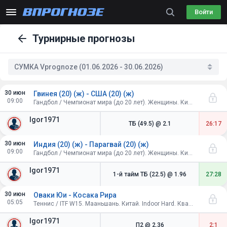
Войти
Турнирные прогнозы
СУМКА Vprognoze (01.06.2026 - 30.06.2026)
30 июн
Гвинея (20) (ж) - США (20) (ж)
09:00
Гандбол / Чемпионат мира (до 20 лет). Женщины. Китай
Igor1971
ТБ (49.5)
@ 2.1
26:17
30 июн
Индия (20) (ж) - Парагвай (20) (ж)
09:00
Гандбол / Чемпионат мира (до 20 лет). Женщины. Китай
Igor1971
1-й тайм ТБ (22.5)
@ 1.96
27:28
30 июн
Оваки Юи - Косака Рира
05:05
Теннис / ITF W15. Мааньшань. Китай. Indoor Hard. Квалификация (3-й сет - супер тай-брейк)
Igor1971
П2
@ 2.36
2:1