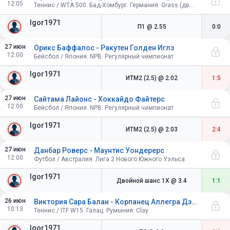
12:05
Теннис / WTA 500. Бад-Хомбург. Германия. Grass (двойные ошибки)
Igor1971
П1
@ 2.55
0:0
27 июн
Орикс Баффалос - Ракутен Голден Иглз
12:00
Бейсбол / Япония. NPB. Регулярный чемпионат
Igor1971
ИТМ2 (2.5)
@ 2.02
1:5
27 июн
Сайтама Лайонс - Хоккайдо Файтерс
12:00
Бейсбол / Япония. NPB. Регулярный чемпионат
Igor1971
ИТМ2 (2.5)
@ 2.03
2:4
27 июн
Данбар Роверс - Маунтис Уондерерс
12:00
Футбол / Австралия. Лига 2 Нового Южного Уэльса
Igor1971
Двойной шанс 1X
@ 3.4
1:1
26 июн
Виктория Сара Балан - Корпанец Аллегра Дэвис
10:13
Теннис / ITF W15. Галац. Румыния. Clay
Igor1971