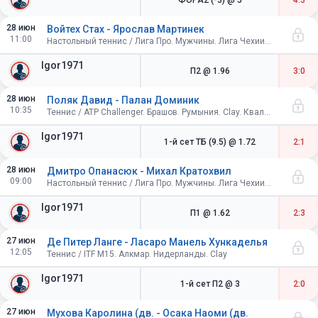
ФОРА2 (-3)
@ 5
4:3
28 июн
Войтех Стах - Ярослав Мартинек
11:00
Настольный теннис / Лига Про. Мужчины. Лига Чехии. Стол А14
Igor1971
П2
@ 1.96
3:0
28 июн
Поляк Давид - Палан Доминик
10:35
Теннис / ATP Challenger. Брашов. Румыния. Clay. Квалификация
Igor1971
1-й сет ТБ (9.5)
@ 1.72
2:1
28 июн
Дмитро Опанасюк - Михал Кратохвил
09:00
Настольный теннис / Лига Про. Мужчины. Лига Чехии. Стол А17
Igor1971
П1
@ 1.62
2:3
27 июн
Де Питер Ланге - Ласаро Манель Хункаделья
12:05
Теннис / ITF M15. Алкмар. Нидерланды. Clay
Igor1971
1-й сет П2
@ 3
2:0
27 июн
Мухова Каролина (дв. - Осака Наоми (дв.