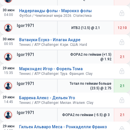
30 июн
Нидерланды фолы - Марокко фолы
04:00
Футбол / Чемпионат мира 2026. Статистика
Igor1971
ИТБ2 (12.5)
@ 2.1
12:10
30 июн
Ватануки Ёсукэ - Илаган Андре
00:05
Теннис / ATP Challenger. Кэри. США. Hard
Igor1971
ФОРА2 по геймам (+1.5)
2:1
@ 1.92
29 июн
Маркондес Игор - Форель Тома
15:35
Теннис / ATP Challenger. Труа. Франция. Clay
Igor1971
Тотал по геймам больше
2:1
(23.5)
@ 2.75
29 июн
Баррена Алекс - Дельен Уго
14:45
Теннис / ATP Challenger. Милан. Италия. Clay
Igor1971
ФОРА2 по геймам (-5.5)
@ 3
2:1
29 июн
Гильен Альваро Меса - Ронкаделли Франко