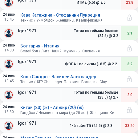
Igor1971
ИТМ2 (6.5)
@ 2.5
23:8
24 июн
Кава Катажина - Стефанини Лукреция
16:45
Теннис / Уимблдон. Женщины. Квалификация
Igor1971
Тотал по геймам больше
2:1
(24.5)
@ 3.2
24 июн
Болгария - Италия
14:00
Волейбол / Лига Наций. Мужчины. Словения
Igor1971
ФОРА1 по очкам (+8.5)
@ 2.2
3:2
24 июн
Копп Сандро - Василев Александер
13:45
Теннис / ATP Challenger. Пловдив. Болгария. Clay
Igor1971
Тотал по геймам больше
2:0
(23.5)
@ 2.7
24 июн
Китай (20) (ж) - Алжир (20) (ж)
13:30
Гандбол / Чемпионат мира (до 20 лет). Женщины. Китай
Igor1971
1-й тайм ТБ (25.5)
@ 2.3
33:20
24 июн