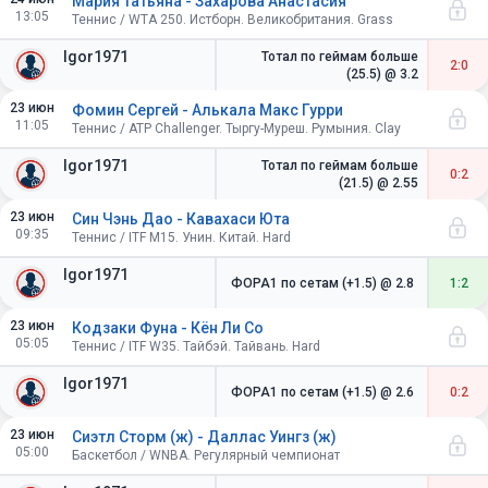
Мария Татьяна - Захарова Анастасия
13:05
Теннис / WTA 250. Истборн. Великобритания. Grass
Igor1971
Тотал по геймам больше
2:0
(25.5)
@ 3.2
23 июн
Фомин Сергей - Алькала Макс Гурри
11:05
Теннис / ATP Challenger. Тыргу-Муреш. Румыния. Clay
Igor1971
Тотал по геймам больше
0:2
(21.5)
@ 2.55
23 июн
Син Чэнь Дао - Кавахаси Юта
09:35
Теннис / ITF M15. Унин. Китай. Hard
Igor1971
ФОРА1 по сетам (+1.5)
@ 2.8
1:2
23 июн
Кодзаки Фуна - Кён Ли Со
05:05
Теннис / ITF W35. Тайбэй. Тайвань. Hard
Igor1971
ФОРА1 по сетам (+1.5)
@ 2.6
0:2
23 июн
Сиэтл Сторм (ж) - Даллас Уингз (ж)
05:00
Баскетбол / WNBA. Регулярный чемпионат