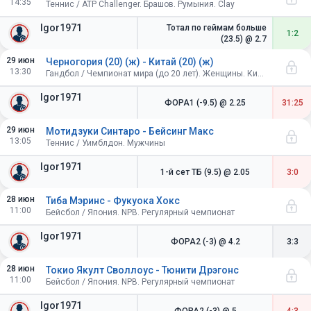
14:35
Теннис / ATP Challenger. Брашов. Румыния. Clay
Igor1971
Тотал по геймам больше
1:2
(23.5)
@ 2.7
29 июн
Черногория (20) (ж) - Китай (20) (ж)
13:30
Гандбол / Чемпионат мира (до 20 лет). Женщины. Китай
Igor1971
ФОРА1 (-9.5)
@ 2.25
31:25
29 июн
Мотидзуки Синтаро - Бейсинг Макс
13:05
Теннис / Уимблдон. Мужчины
Igor1971
1-й сет ТБ (9.5)
@ 2.05
3:0
28 июн
Тиба Мэринс - Фукуока Хокс
11:00
Бейсбол / Япония. NPB. Регулярный чемпионат
Igor1971
ФОРА2 (-3)
@ 4.2
3:3
28 июн
Токио Якулт Своллоус - Тюнити Дрэгонс
11:00
Бейсбол / Япония. NPB. Регулярный чемпионат
Igor1971