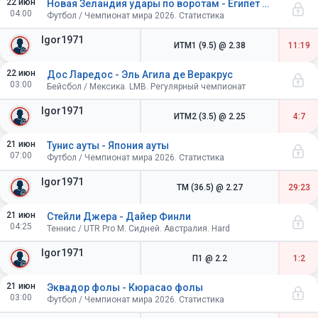
22 июн
Новая Зеландия удары по воротам - Египет удары по воротам
04:00
Футбол / Чемпионат мира 2026. Статистика
Igor1971
ИТМ1 (9.5)
@ 2.38
11:19
22 июн
Дос Ларедос - Эль Агила де Веракрус
03:00
Бейсбол / Мексика. LMB. Регулярный чемпионат
Igor1971
ИТМ2 (3.5)
@ 2.25
4:7
21 июн
Тунис ауты - Япония ауты
07:00
Футбол / Чемпионат мира 2026. Статистика
Igor1971
ТМ (36.5)
@ 2.27
29:23
21 июн
Стейли Джера - Дайер Финли
04:25
Теннис / UTR Pro M. Сидней. Австралия. Hard
Igor1971
П1
@ 2.2
1:2
21 июн
Эквадор фолы - Кюрасао фолы
03:00
Футбол / Чемпионат мира 2026. Статистика