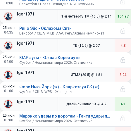
10:00
Баскетбол / Новая Зеландия. NBL. Мужчины
Igor1971
1-я четверть ТМ (46.5)
@ 2.14
104:97
25 июн
Рино Эйс - Оклахома Сити
04:35
Бейсбол / США. MiLB. AAA. Регулярный чемпионат
Igor1971
ТБ (12.5)
@ 2.07
4:3
25 июн
ЮАР ауты - Южная Корея ауты
04:00
Футбол / Чемпионат мира 2026. Статистика
Igor1971
ИТМ2 (20.5)
@ 1.81
8:24
25 июн
Форс Нью-Йорк (ж) - Кларкстаун СК (ж)
01:00
Футбол / США. WPSL. Женщины
Igor1971
Двойной шанс 1X
@ 4.2
4:1
25 июн
Марокко удары по воротам - Гаити удары по воротам
01:00
Футбол / Чемпионат мира 2026. Статистика