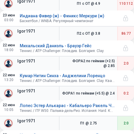
Igor1971
П1 с ОТ
@ 4.9
110:112
23 июн
Индиана Фивер (ж) - Финикс Меркури (ж)
03:00
Баскетбол / WNBA. Регулярный чемпионат
Igor1971
П2 с ОТ
@ 3.8
86:77
22 июн
Михальский Даниэль - Брауэр Гейс
18:00
Теннис / ATP Challenger. Пловдив. Болгария. Clay
Igor1971
ФОРА2 по геймам (+2.5)
2:0
@ 2.85
22 июн
Кумар Нитин Синха - Анджелини Лоренцо
13:20
Теннис / ATP Challenger. Пловдив. Болгария. Clay. Квалификация
Igor1971
ФОРА1 по геймам (+5.5)
@ 2.4
0:2
22 июн
Лопес Эстер Алькарас - Кабальеро Ракель Чика
10:05
Теннис / ITF W50. Пальма-дель-Рио. Испания. Hard. Квалификация
Igor1971
П1
@ 2.75
2:0