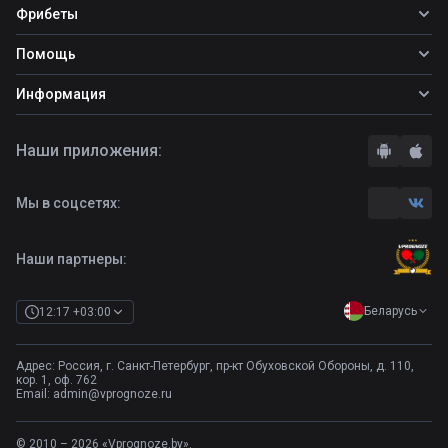
Все прогнозы
Фрибеты
Топ ставок
Фрибеты
Помощь
Прогнозы на футбол
Прогнозы на теннис
Школа ставок
Информация
Прогнозы на хоккей
Вопросы и ответы
О сайте
Стратегии
Наши приложения:
Правила
Бонусы букмекеров
Комментарии
Отзывы о БК
Мы в соцсетях:
Контакты
Полная версия
Наши партнеры:
Беларусь
12:17 +03:00
Адрес: Россия, г. Санкт-Петербург, пр-кт Обуховской Обороны, д. 110,
кор. 1, оф. 762
Email:
admin@vprognoze.ru
© 2010 – 2026 «Vprognoze.by».