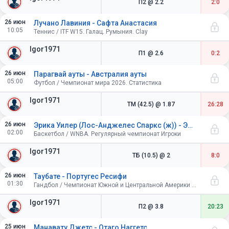
П2
@ 2.2
2:0
26 июн
Лучано Лавиния - Сафта Анастасия
10:05
Теннис / ITF W15. Галац. Румыния. Clay
Igor1971
П1
@ 2.6
0:2
26 июн
Парагвай ауты - Австралия ауты
05:00
Футбол / Чемпионат мира 2026. Статистика
Igor1971
ТМ (42.5)
@ 1.87
26:28
26 июн
Эрика Уилер (Лос-Анджелес Спаркс (ж)) - Эрика Уилер (Лос-Анджелес Спаркс (ж))
02:00
Баскетбол / WNBA. Регулярный чемпионат Игроки
Igor1971
ТБ (10.5)
@ 2
8:0
26 июн
Таубате - Португес Ресифи
01:30
Гандбол / Чемпионат Южной и Центральной Америки среди клубов. Мужчины. Парагвай
Igor1971
П2
@ 3.8
20:23
25 июн
Манавату Джетс - Отаго Наггетс