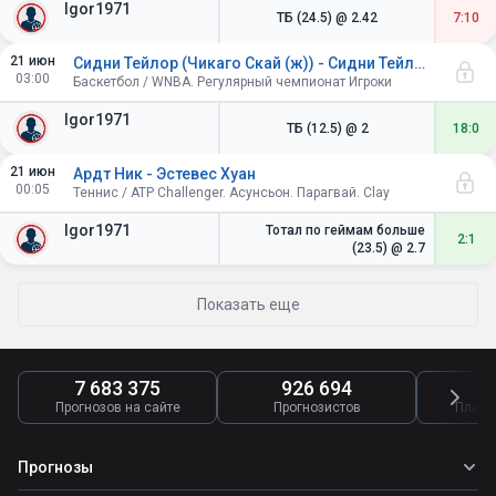
Igor1971
ТБ (24.5)
@ 2.42
7:10
21 июн
Сидни Тейлор (Чикаго Скай (ж)) - Сидни Тейлор (Чикаго Скай (ж))
03:00
Баскетбол / WNBA. Регулярный чемпионат Игроки
Igor1971
ТБ (12.5)
@ 2
18:0
21 июн
Ардт Ник - Эстевес Хуан
00:05
Теннис / ATP Challenger. Асунсьон. Парагвай. Clay
Igor1971
Тотал по геймам больше
2:1
(23.5)
@ 2.7
Показать еще
7 683 375
926 694
4
Прогнозов на сайте
Прогнозистов
Платн
Прогнозы