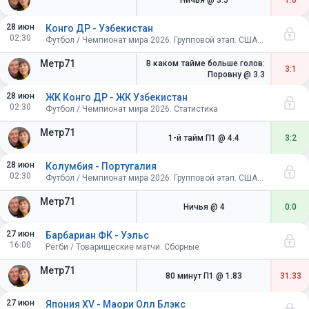
Ничья
@ 3.5
1:0
28 июн
Конго ДР - Узбекистан
02:30
Футбол / Чемпионат мира 2026. Групповой этап. США-Канада-Мексика
Метр71
В каком тайме больше голов:
3:1
Поровну
@ 3.3
28 июн
ЖК Конго ДР - ЖК Узбекистан
02:30
Футбол / Чемпионат мира 2026. Статистика
Метр71
1-й тайм П1
@ 4.4
3:2
28 июн
Колумбия - Португалия
02:30
Футбол / Чемпионат мира 2026. Групповой этап. США-Канада-Мексика
Метр71
Ничья
@ 4
0:0
27 июн
Барбариан ФК - Уэльс
16:00
Регби / Товарищеские матчи. Сборные
Метр71
80 минут П1
@ 1.83
31:33
27 июн
Япония XV - Маори Олл Блэкс