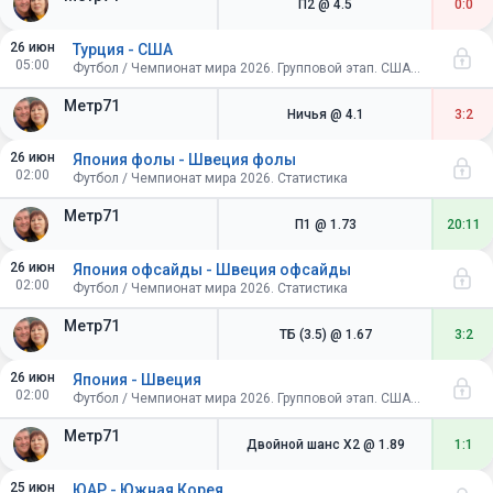
П2
@ 4.5
0:0
26 июн
Турция - США
05:00
Футбол / Чемпионат мира 2026. Групповой этап. США-Канада-Мексика
Метр71
Ничья
@ 4.1
3:2
26 июн
Япония фолы - Швеция фолы
02:00
Футбол / Чемпионат мира 2026. Статистика
Метр71
П1
@ 1.73
20:11
26 июн
Япония офсайды - Швеция офсайды
02:00
Футбол / Чемпионат мира 2026. Статистика
Метр71
ТБ (3.5)
@ 1.67
3:2
26 июн
Япония - Швеция
02:00
Футбол / Чемпионат мира 2026. Групповой этап. США-Канада-Мексика
Метр71
Двойной шанс X2
@ 1.89
1:1
25 июн
ЮАР - Южная Корея