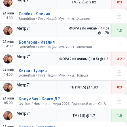
Метр71
ТМ (2.5)
@ 2.02
0:3
24 июн
Сербия - Япония
14:30
Волейбол / Лига Наций. Мужчины. Франция
Метр71
ФОРА2 по очкам (-14.5)
1:3
@ 1.78
24 июн
Болгария - Италия
14:00
Волейбол / Лига Наций. Мужчины. Словения
Метр71
ФОРА2 по очкам (-10.5)
@ 1.8
3:2
24 июн
Китай - Турция
14:00
Волейбол / Лига Наций. Мужчины. Польша
Метр71
ТБ (181.5)
@ 1.83
0:3
24 июн
Колумбия - Конго ДР
05:00
Футбол / Чемпионат мира 2026. Групповой этап. США-Канада-Мексика
Метр71
ТМ (2.5)
@ 1.7
1:0
24 июн