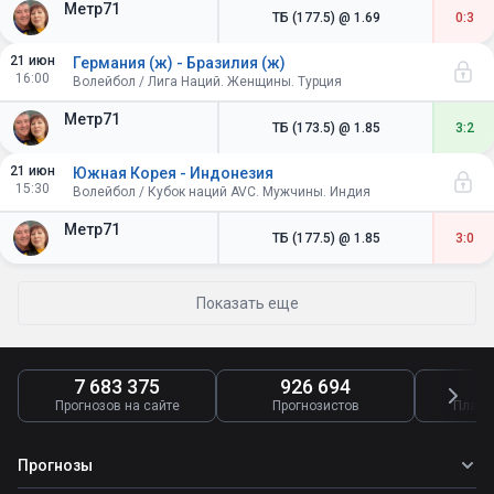
Метр71
ТБ (177.5)
@ 1.69
0:3
21 июн
Германия (ж) - Бразилия (ж)
16:00
Волейбол / Лига Наций. Женщины. Турция
Метр71
ТБ (173.5)
@ 1.85
3:2
21 июн
Южная Корея - Индонезия
15:30
Волейбол / Кубок наций AVC. Мужчины. Индия
Метр71
ТБ (177.5)
@ 1.85
3:0
Показать еще
7 683 375
926 694
4
Прогнозов на сайте
Прогнозистов
Платн
Прогнозы