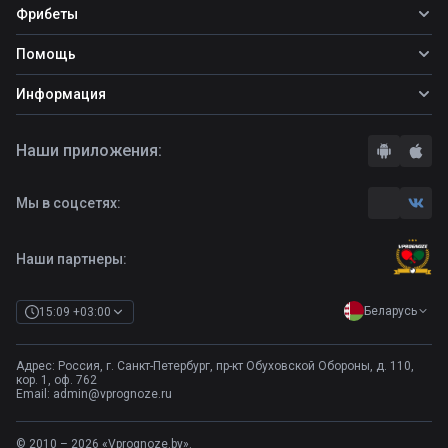
Все прогнозы
Фрибеты
Топ ставок
Фрибеты
Помощь
Прогнозы на футбол
Прогнозы на теннис
Школа ставок
Информация
Прогнозы на хоккей
Вопросы и ответы
О сайте
Стратегии
Наши приложения:
Правила
Бонусы букмекеров
Комментарии
Отзывы о БК
Мы в соцсетях:
Контакты
Полная версия
Наши партнеры:
Беларусь
15:09 +03:00
Адрес: Россия, г. Санкт-Петербург, пр-кт Обуховской Обороны, д. 110,
кор. 1, оф. 762
Email:
admin@vprognoze.ru
© 2010 – 2026 «Vprognoze.by».