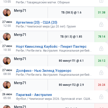
13:05
Регби / Товарищеские матчи. Сборные
Метр71
ТБ (58.5)
@ 1.6
31:38
27 июн
Аргентина (20) - США (20)
12:00
Регби / Чемпионат мира (до 20 лет). Грузия
Метр71
ТБ (61.5)
@ 1.85
78:14
27 июн
Норт Квинсленд Каубойс - Пенрит Пантерс
10:30
Регби / Регби-лига. Австралия. Национальная регбийная лига
Метр71
80 минут П1
@ 4.1
26:12
27 июн
Долфинз - Нью Зиленд Уорриорс
08:00
Регби / Регби-лига. Австралия. Национальная регбийная лига
Метр71
80 минут П2
@ 2.9
26:24
26 июн
Парагвай - Австралия
05:00
Футбол / Чемпионат мира 2026. Групповой этап. США-Канада-Мексика
Метр71