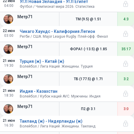
22 июн
УГЛ Новая Зеландия - УГЛ Египет
04:00
Футбол / Чемпионат мира 2026. Статистика
Метр71
ТМ (9.5)
@ 1.51
4:3
22 июн
Чикаго Хаундс - Калифорния Легион
03:00
Регби / США. Major League Rugby. Плей-офф. Финал
Метр71
ФОРА1 (-13.5)
@ 1.85
35:17
21 июн
Турция (ж) - Китай (ж)
19:30
Волейбол / Лига Наций. Женщины. Турция
Метр71
ТБ (177.5)
@ 1.71
3:2
21 июн
Индия - Казахстан
18:30
Волейбол / Кубок наций AVC. Мужчины. Индия
Метр71
П2
@ 3.1
3:0
21 июн
Таиланд (ж) - Нидерланды (ж)
16:30
Волейбол / Лига Наций. Женщины. Таиланд