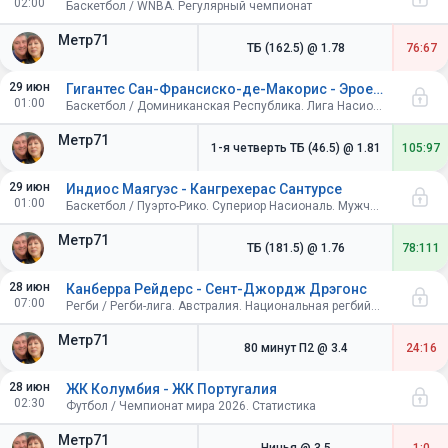
02:00
Баскетбол / WNBA. Регулярный чемпионат
Метр71
ТБ (162.5)
@ 1.78
76:67
29 июн
Гигантес Сан-Франсиско-де-Макорис - Эроес Мока
01:00
Баскетбол / Доминиканская Республика. Лига Насиональ. Мужчины. 1/2 финала. До 3-х побед
Метр71
1-я четверть ТБ (46.5)
@ 1.81
105:97
29 июн
Индиос Маягуэс - Кангрехерас Сантурсе
01:00
Баскетбол / Пуэрто-Рико. Супериор Насиональ. Мужчины
Метр71
ТБ (181.5)
@ 1.76
78:111
28 июн
Канберра Рейдерс - Сент-Джордж Дрэгонс
07:00
Регби / Регби-лига. Австралия. Национальная регбийная лига
Метр71
80 минут П2
@ 3.4
24:16
28 июн
ЖК Колумбия - ЖК Португалия
02:30
Футбол / Чемпионат мира 2026. Статистика
Метр71