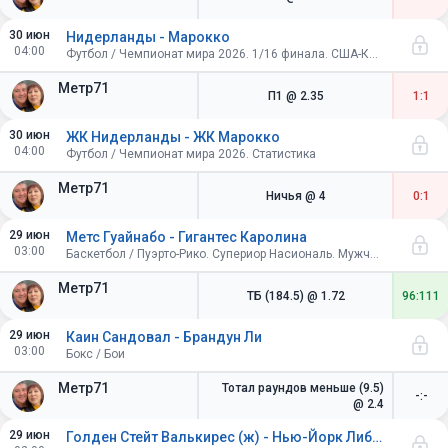
30 июн
Нидерланды - Марокко
04:00
Футбол / Чемпионат мира 2026. 1/16 финала. США-Канада-Мексика
Метр71
П1
@ 2.35
1:1
30 июн
ЖК Нидерланды - ЖК Марокко
04:00
Футбол / Чемпионат мира 2026. Статистика
Метр71
Ничья
@ 4
0:1
29 июн
Метс Гуайнабо - Гигантес Каролина
03:00
Баскетбол / Пуэрто-Рико. Супериор Насиональ. Мужчины
Метр71
ТБ (184.5)
@ 1.72
96:111
29 июн
Каин Сандовал - Брандун Ли
03:00
Бокс / Бои
Метр71
Тотал раундов меньше (9.5)
-:-
@ 2.4
29 июн
Голден Стейт Валькирес (ж) - Нью-Йорк Либерти (ж)