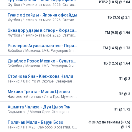
ИТБ2 (10.5)
@ 2.04
Футбол / Чемпионат мира 2026. Статистика
Тунис офсайды - Япония офсайды
ТБ (3.5)
@ 2.1
Футбол / Чемпионат мира 2026. Статистика
Эквадор удары в створ - Кюрасао удары в створ
ТМ (9.5)
@ 1.96
Футбол / Чемпионат мира 2026. Статистика
Рьелерос Агуаскальентес - Перикос Пуэбла
ТМ (14.5)
@ 1.73
Бейсбол / Мексика. LMB. Регулярный чемпионат
Диаблос Рохос Мехико - Сультанес Монтеррей
ТБ (12.5)
@ 1.64
Бейсбол / Мексика. LMB. Регулярный чемпионат
Стоянова Яна - Кнежкова Нэлли
П1
@ 2
Теннис / UTR Pro W. Скопье. Северная Македония. Clay
Михаил Тринта - Милан Цетнер
П2
@ 3
Настольный теннис / Лига Про. Мужчины. Лига Чехии. Стол А17
Ашмита Чалиха - Дун Цыоу Тун
П1
@ 1.72
Бадминтон / Macau Open. Женщины
Поличак Мили - Барун Бозо
ФОРА2 по геймам (+7.5)
@ 1.9
Теннис / ITF M25. Самобор. Хорватия. Clay