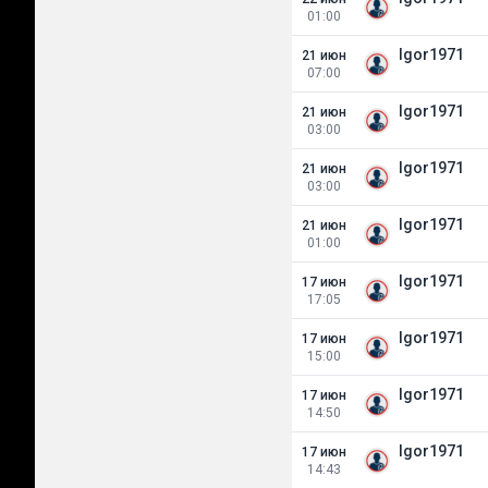
01:00
Igor1971
21 июн
07:00
Igor1971
21 июн
03:00
Igor1971
21 июн
03:00
Igor1971
21 июн
01:00
Igor1971
17 июн
17:05
Igor1971
17 июн
15:00
Igor1971
17 июн
14:50
Igor1971
17 июн
14:43