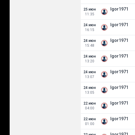
Igor1971
25 июн
11:35
Igor1971
24 июн
16:15
Igor1971
24 июн
15:48
Igor1971
24 июн
13:20
Igor1971
24 июн
13:07
Igor1971
24 июн
13:05
Igor1971
22 июн
04:00
Igor1971
22 июн
01:00
Igor1971
22 июн