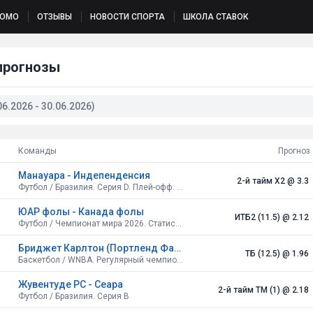
РОМО
ОТЗЫВЫ
НОВОСТИ СПОРТА
ШКОЛА СТАВОК
прогнозы
6.2026 - 30.06.2026)
Команды
Прогноз
Манауара - Индепенденсия
2-й тайм X2
@ 3.3
Футбол / Бразилия. Серия D. Плей-офф. Ответные матчи
ЮАР фолы - Канада фолы
ИТБ2 (11.5)
@ 2.12
Футбол / Чемпионат мира 2026. Статистика
Бриджет Карлтон (Портленд Файр (ж)) - Бриджет Карлтон (Портленд Файр (ж))
ТБ (12.5)
@ 1.96
Баскетбол / WNBA. Регулярный чемпионат Игроки
Жувентуде РС - Сеара
2-й тайм ТМ (1)
@ 2.18
Футбол / Бразилия. Серия B