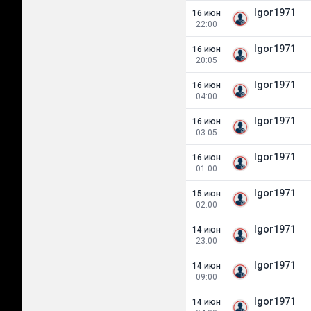
Igor1971
16 июн
22:00
Igor1971
16 июн
20:05
Igor1971
16 июн
04:00
Igor1971
16 июн
03:05
Igor1971
16 июн
01:00
Igor1971
15 июн
02:00
Igor1971
14 июн
23:00
Igor1971
14 июн
09:00
Igor1971
14 июн