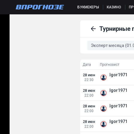
БУКМЕКЕРЫ
КАЗИНО
П
Турнирные 
Эксперт месяца (01.0
Дата
Прогнозист
Igor1971
28 июн
22:30
Igor1971
28 июн
22:00
Igor1971
28 июн
22:00
Igor1971
28 июн
22:00