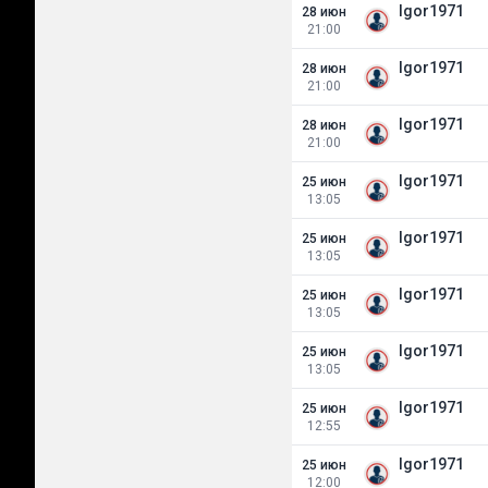
Igor1971
28 июн
21:00
Igor1971
28 июн
21:00
Igor1971
28 июн
21:00
Igor1971
25 июн
13:05
Igor1971
25 июн
13:05
Igor1971
25 июн
13:05
Igor1971
25 июн
13:05
Igor1971
25 июн
12:55
Igor1971
25 июн
12:00