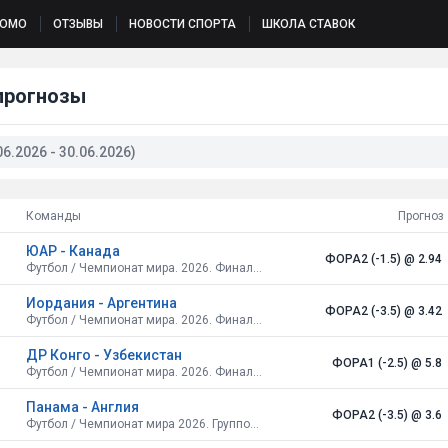
РОМО
ОТЗЫВЫ
НОВОСТИ СПОРТА
ШКОЛА СТАВОК
прогнозы
6.2026 - 30.06.2026)
Команды
Прогноз
ЮАР - Канада
ФОРА2 (-1.5)
@ 2.94
Футбол / Чемпионат мира. 2026. Финальный турнир. США, Канада, Мексика. Плей-офф. 1/16 финала
Иордания - Аргентина
ФОРА2 (-3.5)
@ 3.42
Футбол / Чемпионат мира. 2026. Финальный турнир. США, Канада, Мексика. Групповой этап
ДР Конго - Узбекистан
ФОРА1 (-2.5)
@ 5.8
Футбол / Чемпионат мира. 2026. Финальный турнир. США, Канада, Мексика. Групповой этап
Панама - Англия
ФОРА2 (-3.5)
@ 3.6
Футбол / Чемпионат мира 2026. Групповой этап. США-Канада-Мексика