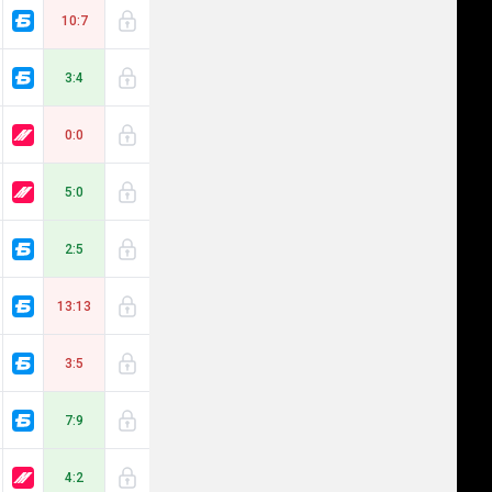
10:7
3:4
0:0
5:0
2:5
13:13
3:5
7:9
4:2