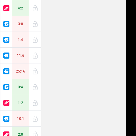
4:2
3:0
1:4
11:6
25:16
3:4
1:2
10:1
2:0