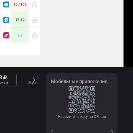
107:106
16:12
3:0
8 ₽
2 722
6 847
Мобильные приложения
окам
Обработано жалоб
Отзывы о букмекерах
Наведите камеру на QR-код