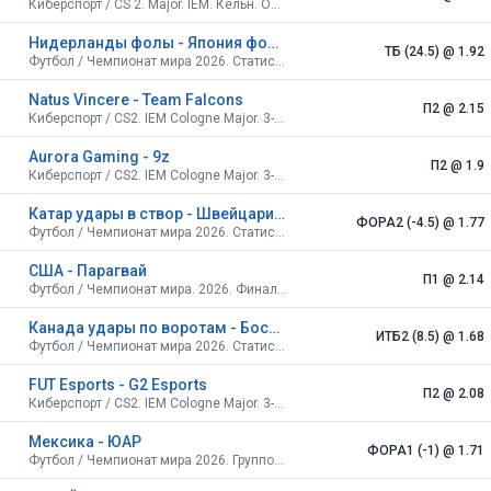
Киберспорт / CS 2. Major. IEM. Кельн. Основной этап. Матч из 3-х карт
Нидерланды фолы - Япония фолы
ТБ (24.5)
@ 1.92
Футбол / Чемпионат мира 2026. Статистика
Natus Vincere - Team Falcons
П2
@ 2.15
Киберспорт / CS2. IEM Cologne Major. 3-й этап (матчи из 3-х карт)
Aurora Gaming - 9z
П2
@ 1.9
Киберспорт / CS2. IEM Cologne Major. 3-й этап (матчи из 3-х карт)
Катар удары в створ - Швейцария удары в створ
ФОРА2 (-4.5)
@ 1.77
Футбол / Чемпионат мира 2026. Статистика
США - Парагвай
П1
@ 2.14
Футбол / Чемпионат мира. 2026. Финальный турнир. США, Канада, Мексика. Групповой этап
Канада удары по воротам - Босния и Герцеговина удары по воротам
ИТБ2 (8.5)
@ 1.68
Футбол / Чемпионат мира 2026. Статистика
FUT Esports - G2 Esports
П2
@ 2.08
Киберспорт / CS2. IEM Cologne Major. 3-й этап (матчи из 3-х карт)
Мексика - ЮАР
ФОРА1 (-1)
@ 1.71
Футбол / Чемпионат мира 2026. Групповой этап. США-Канада-Мексика