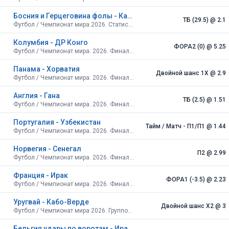
Босния и Герцеговина фолы - Катар фолы
ТБ (29.5)
@ 2.1
Футбол / Чемпионат мира 2026. Статистика
Колумбия - ДР Конго
ФОРА2 (0)
@ 5.25
Футбол / Чемпионат мира. 2026. Финальный турнир. США, Канада, Мексика. Групповой этап
Панама - Хорватия
Двойной шанс 1X
@ 2.9
Футбол / Чемпионат мира. 2026. Финальный турнир. США, Канада, Мексика. Групповой этап
Англия - Гана
ТБ (2.5)
@ 1.51
Футбол / Чемпионат мира. 2026. Финальный турнир. США, Канада, Мексика. Групповой этап
Португалия - Узбекистан
Тайм / Матч - П1/П1
@ 1.44
Футбол / Чемпионат мира. 2026. Финальный турнир. США, Канада, Мексика. Групповой этап
Норвегия - Сенегал
П2
@ 2.99
Футбол / Чемпионат мира. 2026. Финальный турнир. США, Канада, Мексика. Групповой этап
Франция - Ирак
ФОРА1 (-3.5)
@ 2.23
Футбол / Чемпионат мира. 2026. Финальный турнир. США, Канада, Мексика. Групповой этап
Уругвай - Кабо-Верде
Двойной шанс X2
@ 3
Футбол / Чемпионат мира 2026. Групповой этап. США-Канада-Мексика
Бельгия удары по воротам - Иран удары по воротам