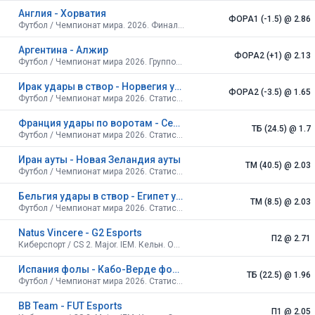
Англия - Хорватия
ФОРА1 (-1.5)
@ 2.86
Футбол / Чемпионат мира. 2026. Финальный турнир. США, Канада, Мексика. Групповой этап
Аргентина - Алжир
ФОРА2 (+1)
@ 2.13
Футбол / Чемпионат мира 2026. Групповой этап. США-Канада-Мексика
Ирак удары в створ - Норвегия удары в створ
ФОРА2 (-3.5)
@ 1.65
Футбол / Чемпионат мира 2026. Статистика
Франция удары по воротам - Сенегал удары по воротам
ТБ (24.5)
@ 1.7
Футбол / Чемпионат мира 2026. Статистика
Иран ауты - Новая Зеландия ауты
ТМ (40.5)
@ 2.03
Футбол / Чемпионат мира 2026. Статистика
Бельгия удары в створ - Египет удары в створ
ТМ (8.5)
@ 2.03
Футбол / Чемпионат мира 2026. Статистика
Natus Vincere - G2 Esports
П2
@ 2.71
Киберспорт / CS 2. Major. IEM. Кельн. Основной этап. Матч из 3-х карт
Испания фолы - Кабо-Верде фолы
ТБ (22.5)
@ 1.96
Футбол / Чемпионат мира 2026. Статистика
BB Team - FUT Esports
П1
@ 2.05