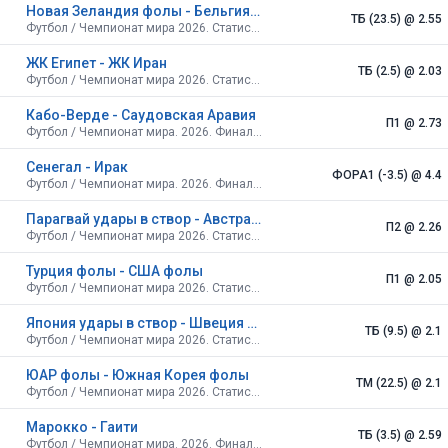
Новая Зеландия фолы - Бельгия фолы
ТБ (23.5)
@ 2.55
Футбол / Чемпионат мира 2026. Статистика
ЖК Египет - ЖК Иран
ТБ (2.5)
@ 2.03
Футбол / Чемпионат мира 2026. Статистика
Кабо-Верде - Саудовская Аравия
П1
@ 2.73
Футбол / Чемпионат мира. 2026. Финальный турнир. США, Канада, Мексика. Групповой этап
Сенегал - Ирак
ФОРА1 (-3.5)
@ 4.4
Футбол / Чемпионат мира. 2026. Финальный турнир. США, Канада, Мексика. Групповой этап
Парагвай удары в створ - Австралия удары в створ
П2
@ 2.26
Футбол / Чемпионат мира 2026. Статистика
Турция фолы - США фолы
П1
@ 2.05
Футбол / Чемпионат мира 2026. Статистика
Япония удары в створ - Швеция удары в створ
ТБ (9.5)
@ 2.1
Футбол / Чемпионат мира 2026. Статистика
ЮАР фолы - Южная Корея фолы
ТМ (22.5)
@ 2.1
Футбол / Чемпионат мира 2026. Статистика
Марокко - Гаити
ТБ (3.5)
@ 2.59
Футбол / Чемпионат мира. 2026. Финальный турнир. США, Канада, Мексика. Групповой этап