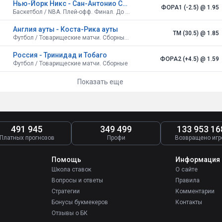
Нью-Йорк Никс - Сан-Антонио Спёрс
ФОРА1 (-2.5)
@ 1.95
Баскетбол / NBA. Плей-офф. Финал. До 4-х побед
Англия ауты - Коста-Рика ауты
ТМ (30.5)
@ 1.85
Футбол / Товарищеские матчи. Сборные. Статистика
Россия - Тринидад и Тобаго
ФОРА2 (+4.5)
@ 1.59
Футбол / Товарищеские матчи. Сборные
Показать еще
491 945
349 499
133 953 16
Платных прогнозов
Профи
Возвращено игр
Помощь
Информация
Школа ставок
О сайте
Вопросы и ответы
Правила
Стратегии
Комментарии
Бонусы букмекеров
Контакты
Отзывы о БК