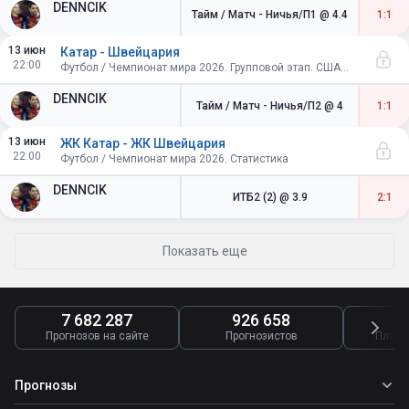
DENNCIK
Тайм / Матч - Ничья/П1
@ 4.4
1:1
13 июн
Катар - Швейцария
22:00
Футбол / Чемпионат мира 2026. Групповой этап. США-Канада-Мексика
DENNCIK
Тайм / Матч - Ничья/П2
@ 4
1:1
13 июн
ЖК Катар - ЖК Швейцария
22:00
Футбол / Чемпионат мира 2026. Статистика
DENNCIK
ИТБ2 (2)
@ 3.9
2:1
Показать еще
7 682 287
926 658
4
Прогнозов на сайте
Прогнозистов
Платн
Прогнозы