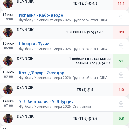
DENNCIK
ТБ (12.5)
@ 4.2
11:1
15 июн
Испания - Кабо-Верде
19:00
Футбол / Чемпионат мира 2026. Групповой этап. США-Канада-Мексика
DENNCIK
1-й тайм ТБ (2.5)
@ 4.1
0:0
15 июн
Швеция - Тунис
05:00
Футбол / Чемпионат мира 2026. Групповой этап. США-Канада-Мексика
DENNCIK
1 победит и тотал матча
5:1
больше 2.5: Да
@ 3.4
15 июн
Кот-д'Ивуар - Эквадор
02:00
Футбол / Чемпионат мира 2026. Групповой этап. США-Канада-Мексика
DENNCIK
ТБ (3)
@ 5
1:0
14 июн
УГЛ Австралия - УГЛ Турция
07:00
Футбол / Чемпионат мира 2026. Статистика
DENNCIK
ТБ (11.5)
@ 3.6
5:8