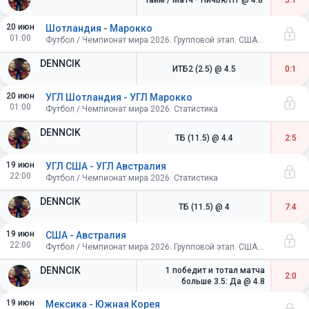
Тайм / Матч - Ничья/П1
@ 4.8
5:1
20 июн
Шотландия - Марокко
01:00
Футбол / Чемпионат мира 2026. Групповой этап. США-Канада-Мексика
DENNCIK
ИТБ2 (2.5)
@ 4.5
0:1
20 июн
УГЛ Шотландия - УГЛ Марокко
01:00
Футбол / Чемпионат мира 2026. Статистика
DENNCIK
ТБ (11.5)
@ 4.4
2:5
19 июн
УГЛ США - УГЛ Австралия
22:00
Футбол / Чемпионат мира 2026. Статистика
DENNCIK
ТБ (11.5)
@ 4
7:4
19 июн
США - Австралия
22:00
Футбол / Чемпионат мира 2026. Групповой этап. США-Канада-Мексика
DENNCIK
1 победит и тотал матча
2:0
больше 3.5: Да
@ 4.8
19 июн
Мексика - Южная Корея