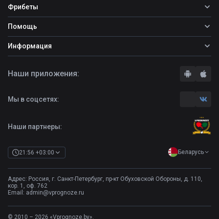
Все прогнозы
Фрибеты
Топ ставок
Фрибеты
Помощь
Прогнозы на футбол
Прогнозы на теннис
Школа ставок
Информация
Прогнозы на хоккей
Вопросы и ответы
О сайте
Стратегии
Наши приложения:
Правила
Бонусы букмекеров
Комментарии
Отзывы о БК
Мы в соцсетях:
Контакты
Полная версия
Наши партнеры:
Беларусь
21:56 +03:00
Адрес: Россия, г. Санкт-Петербург, пр-кт Обуховской Обороны, д. 110,
кор. 1, оф. 762
Email:
admin@vprognoze.ru
© 2010 – 2026 «Vprognoze.by».