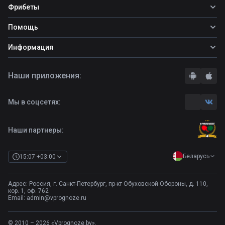
Все прогнозы
Фрибеты
Топ ставок
Фрибеты
Помощь
Прогнозы на футбол
Прогнозы на теннис
Школа ставок
Информация
Прогнозы на хоккей
Вопросы и ответы
О сайте
Стратегии
Наши приложения:
Правила
Бонусы букмекеров
Комментарии
Отзывы о БК
Мы в соцсетях:
Контакты
Полная версия
Наши партнеры:
Беларусь
15:07 +03:00
Адрес: Россия, г. Санкт-Петербург, пр-кт Обуховской Обороны, д. 110,
кор. 1, оф. 762
Email:
admin@vprognoze.ru
© 2010 – 2026 «Vprognoze.by».