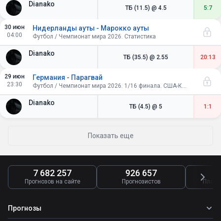
Dianako
ТБ (11.5)
@ 4.5
5:7
30 июн
Нидерланды ауты - Марокко ауты
04:00
Футбол / Чемпионат мира 2026. Статистика
Dianako
ТБ (35.5)
@ 2.55
20:13
29 июн
Германия - Парагвай
23:30
Футбол / Чемпионат мира 2026. 1/16 финала. США-Канада-Мексика
Dianako
ТБ (4.5)
@ 5
1:1
Показать еще
7 682 257
926 657
4
Прогнозов на сайте
Прогнозистов
Платн
Прогнозы