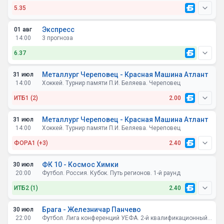
5.35
Экспресс
01 авг
Акрон Тольятти - Рубин
14:00
3 прогноза
ФОРА2 (0) @ 1.78
6.37
Динамо Махачкала - Локомотив Москва
Металлург Череповец - Красная Машина Атлант
31 июл
Акрон Тольятти - Рубин
14:00
Хоккей. Турнир памяти П.И. Беляева. Череповец
Двойной шанс 1X @ 1.71
ИТБ1 (1) @ 1.82
ИТБ1 (2)
2.00
Балтика - Динамо Москва
Динамо Махачкала - Локомотив Москва
Металлург Череповец - Красная Машина Атлант
31 июл
ФОРА2 (0) @ 1.76
14:00
Хоккей. Турнир памяти П.И. Беляева. Череповец
ИТБ1 (1) @ 1.98
ФОРА1 (+3)
2.40
Балтика - Динамо Москва
ФК 10 - Космос Химки
30 июл
ИТБ1 (1) @ 1.77
20:00
Футбол. Россия. Кубок. Путь регионов. 1-й раунд
ИТБ2 (1)
2.40
Брага - Железничар Панчево
30 июл
22:00
Футбол. Лига конференций УЕФА. 2-й квалификационный раунд. Основной турнир. Ответные матчи