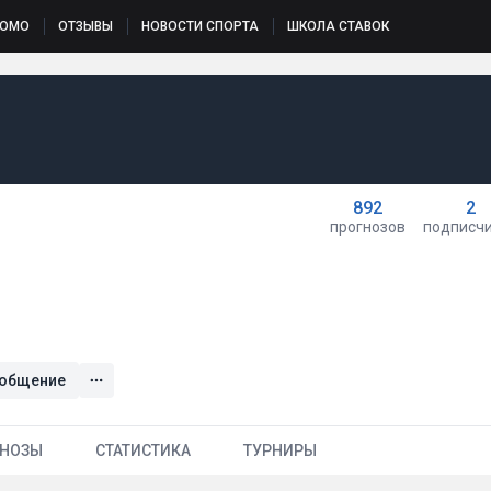
РОМО
ОТЗЫВЫ
НОВОСТИ СПОРТА
ШКОЛА СТАВОК
892
2
прогнозов
подписч
общение
ГНОЗЫ
СТАТИСТИКА
ТУРНИРЫ