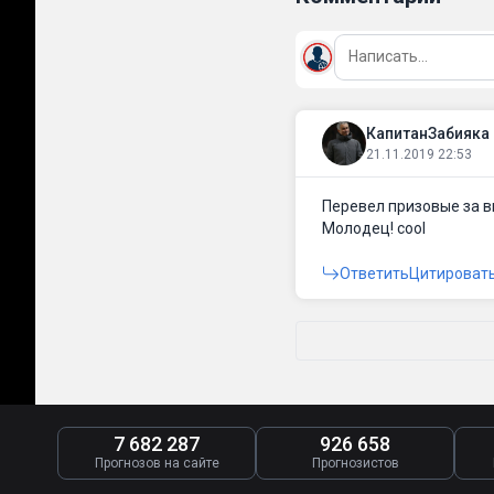
КапитанЗабияка
21.11.2019 22:53
Перевел призовые за вы
Молодец! cool
Ответить
Цитироват
7 682 287
926 658
Прогнозов на сайте
Прогнозистов