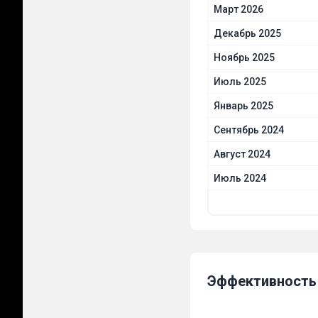
Март 2026
Декабрь 2025
Ноябрь 2025
Июль 2025
Январь 2025
Сентябрь 2024
Август 2024
Июль 2024
Эффективность