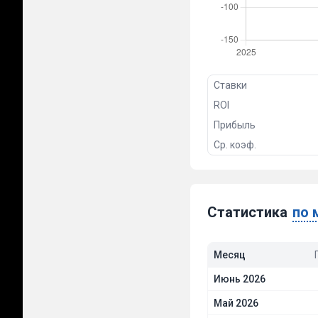
Ставки
ROI
Прибыль
Ср. коэф.
Статистика
по 
Месяц
Июнь 2026
Май 2026