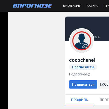
БУКМЕКЕРЫ
КАЗИНО
П
Был(а) 4 часа назад
cocochanel
Прогнозисты
Подробнее
Подписаться
Со
ПРОФИЛЬ
ПРО