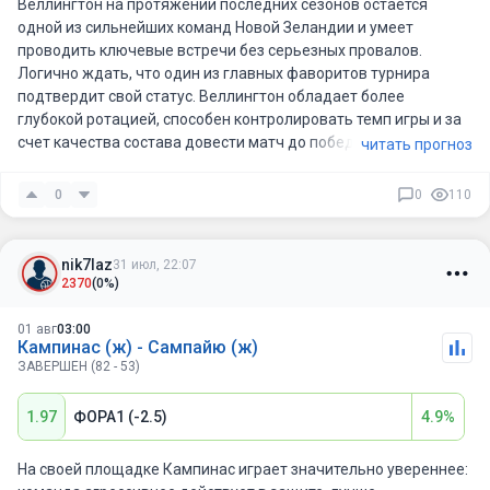
Веллингтон на протяжении последних сезонов остается
одной из сильнейших команд Новой Зеландии и умеет
проводить ключевые встречи без серьезных провалов.
Логично ждать, что один из главных фаворитов турнира
подтвердит свой статус. Веллингтон обладает более
глубокой ротацией, способен контролировать темп игры и за
счет качества состава довести матч до победы даже на
читать прогноз
выезде.
0
0
110
nik7laz
31 июл, 22:07
2370
(0%)
01 авг
03:00
Кампинас (ж) - Сампайю (ж)
ЗАВЕРШЕН (82 - 53)
1.97
ФОРА1 (-2.5)
4.9%
На своей площадке Кампинас играет значительно увереннее: