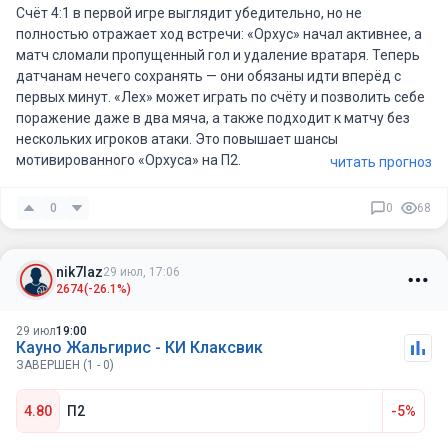
Счёт 4:1 в первой игре выглядит убедительно, но не
полностью отражает ход встречи: «Орхус» начал активнее, а
матч сломали пропущенный гол и удаление вратаря. Теперь
датчанам нечего сохранять — они обязаны идти вперёд с
первых минут. «Лех» может играть по счёту и позволить себе
поражение даже в два мяча, а также подходит к матчу без
нескольких игроков атаки. Это повышает шансы
мотивированного «Орхуса» на П2.
читать прогноз
0
0
68
nik7laz
29 июл, 17:06
2674
(-26.1%)
29 июл
19:00
Кауно Жальгирис - КИ Клаксвик
ЗАВЕРШЕН (1 - 0)
4.80
П2
-5%