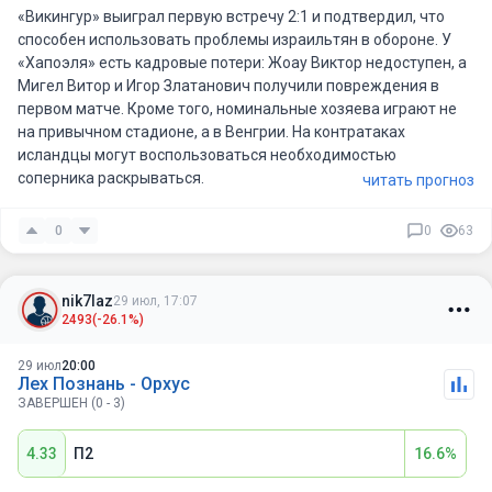
«Викингур» выиграл первую встречу 2:1 и подтвердил, что
способен использовать проблемы израильтян в обороне. У
«Хапоэля» есть кадровые потери: Жоау Виктор недоступен, а
Мигел Витор и Игор Златанович получили повреждения в
первом матче. Кроме того, номинальные хозяева играют не
на привычном стадионе, а в Венгрии. На контратаках
исландцы могут воспользоваться необходимостью
соперника раскрываться.
читать прогноз
0
0
63
nik7laz
29 июл, 17:07
2493
(-26.1%)
29 июл
20:00
Лех Познань - Орхус
ЗАВЕРШЕН (0 - 3)
4.33
П2
16.6%