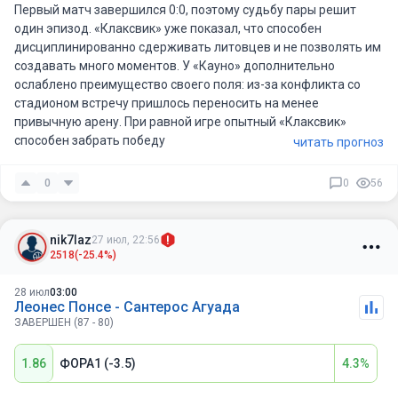
Первый матч завершился 0:0, поэтому судьбу пары решит
один эпизод. «Клаксвик» уже показал, что способен
дисциплинированно сдерживать литовцев и не позволять им
создавать много моментов. У «Кауно» дополнительно
ослаблено преимущество своего поля: из-за конфликта со
стадионом встречу пришлось переносить на менее
привычную арену. При равной игре опытный «Клаксвик»
способен забрать победу
читать прогноз
0
0
56
nik7laz
27 июл, 22:56
2518
(-25.4%)
28 июл
03:00
Леонес Понсе - Сантерос Агуада
ЗАВЕРШЕН (87 - 80)
1.86
ФОРА1 (-3.5)
4.3%