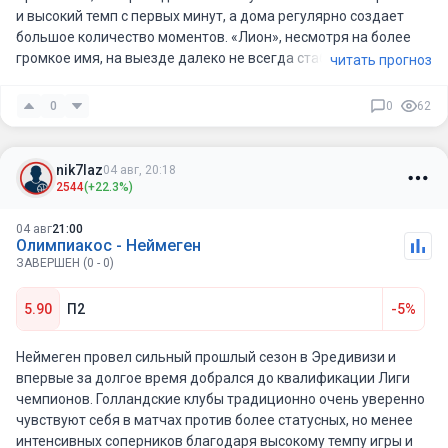
и высокий темп с первых минут, а дома регулярно создает
большое количество моментов. «Лион», несмотря на более
громкое имя, на выезде далеко не всегда стабилен против
читать прогноз
организованных команд, особенно в начале сезона.
0
0
62
nik7laz
04 авг, 20:18
2544
(+22.3%)
04 авг
21:00
Олимпиакос - Неймеген
ЗАВЕРШЕН (0 - 0)
5.90
П2
-5%
Неймеген провел сильный прошлый сезон в Эредивизи и
впервые за долгое время добрался до квалификации Лиги
чемпионов. Голландские клубы традиционно очень уверенно
чувствуют себя в матчах против более статусных, но менее
интенсивных соперников благодаря высокому темпу игры и