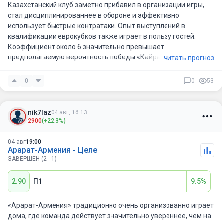
Казахстанский клуб заметно прибавил в организации игры,
стал дисциплинированнее в обороне и эффективно
использует быстрые контратаки. Опыт выступлений в
квалификации еврокубков также играет в пользу гостей.
Коэффициент около 6 значительно превышает
предполагаемую вероятность победы «Кайрата», поэтому с
читать прогноз
точки зрения поиска апсета ставка на П2 выглядит
оправданной и обладает хорошей потенциальной
0
0
53
стоимостью.
nik7laz
04 авг, 16:13
2900
(+22.3%)
04 авг
19:00
Арарат-Армения - Целе
ЗАВЕРШЕН (2 - 1)
2.90
П1
9.5%
«Арарат-Армения» традиционно очень организованно играет
дома, где команда действует значительно увереннее, чем на