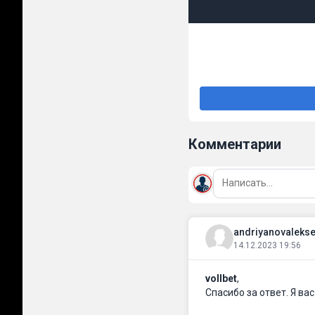
Комментарии
andriyanovalekse
14.12.2023 19:56
vollbet
,
Спасибо за ответ. Я ва