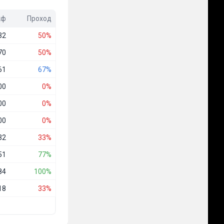
кф
Проход
32
50%
70
50%
61
67%
00
0%
00
0%
00
0%
32
33%
51
77%
84
100%
18
33%