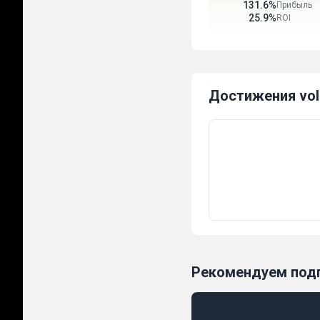
131.6%
Прибыль
25.9%
ROI
Достижения vol
Рекомендуем под