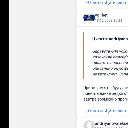
Ответить
Цитироват
vollbet
13.12.2023 15:28
Цитата: andriyano
Здравствуйте vollb
казахский волейбо
пишите в пояснени
описании какую фо
не затруднит. Зар
Привет, ну я не буду эт
линии, в лайке редко с
завтра.возможно прог
Ответить
Цитироват
andriyanovalekse