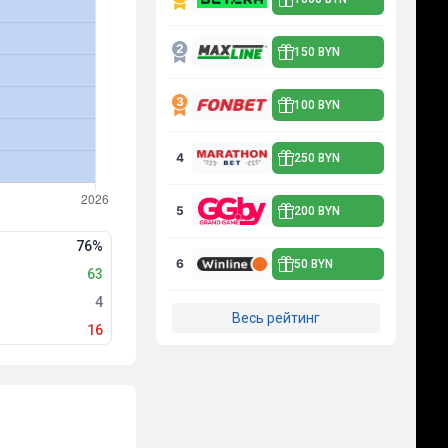
150 BYN
100 BYN
4
250 BYN
5
200 BYN
76%
6
50 BYN
63
4
Весь рейтинг
16