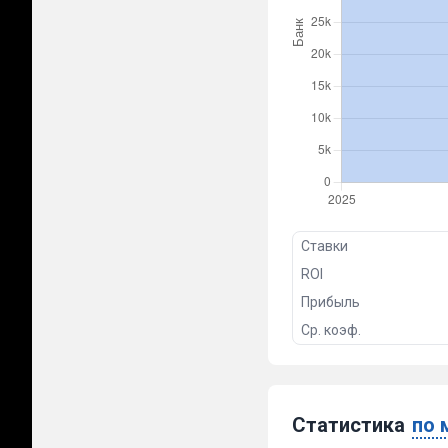
Ставки
ROI
Прибыль
Ср. коэф.
Статистика
по 