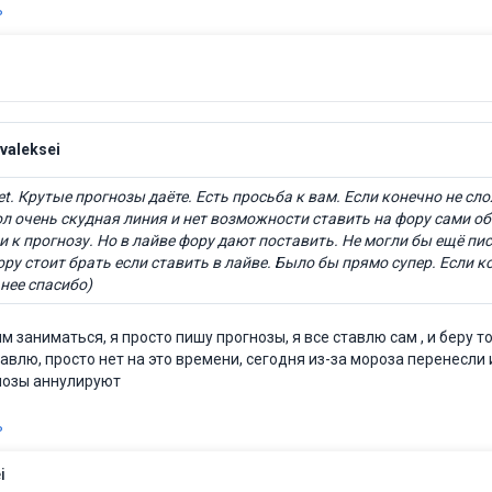
ь
valeksei
et. Крутые прогнозы даёте. Есть просьба к вам. Если конечно не сл
л очень скудная линия и нет возможности ставить на фору сами об
и к прогнозу. Но в лайве фору дают поставить. Не могли бы ещё пис
ру стоит брать если ставить в лайве. Было бы прямо супер. Если к
анее спасибо)
им заниматься, я просто пишу прогнозы, я все ставлю сам , и беру то
тавлю, просто нет на это времени, сегодня из-за мороза перенесли 
нозы аннулируют
ь
i