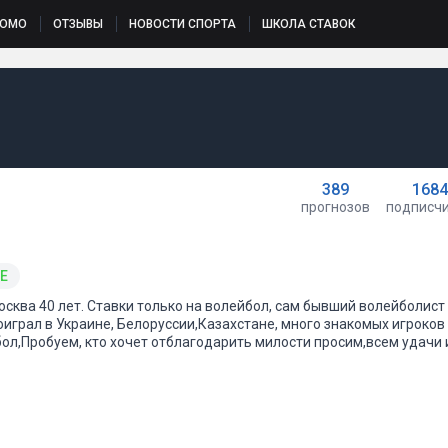
РОМО
ОТЗЫВЫ
НОВОСТИ СПОРТА
ШКОЛА СТАВОК
389
1684
прогнозов
подписч
E
сква 40 лет. Ставки только на волейбол, сам бывший волейболист 
оиграл в Украине, Белоруссии,Казахстане, много знакомых игроков
бол,Пробуем, кто хочет отблагодарить милости просим,всем удачи 