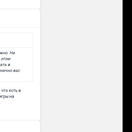
ожно. На
 этом
ать в
онечно вас
 что есть в
игры на