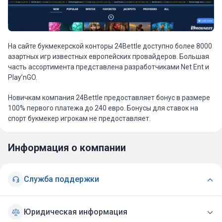
На сайте букмекерской конторы 24Bettle доступно более 8000
азартных игр известных европейских провайдеров. Большая
часть ассортимента представлена разработчиками Net Ent и
Play’nGO.
Новичкам компания 24Bettle предоставляет бонус в размере
100% первого платежа до 240 евро. Бонусы для ставок на
спорт букмекер игрокам не предоставляет.
Информация о компании
Служба поддержки
Юридическая информация