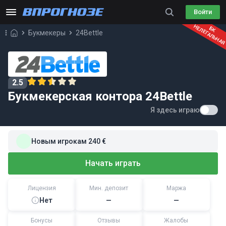
Войти
НЕЛЕГАЛЬНА
БК
Букмекеры
24Bettle
2.5
Букмекерская контора 24Bettle
Я здесь играю
Новым игрокам 240 €
Начать играть
Лицензия
Мин. депозит
Маржа
Нет
—
—
Бонусы
Отзывы
Жалобы