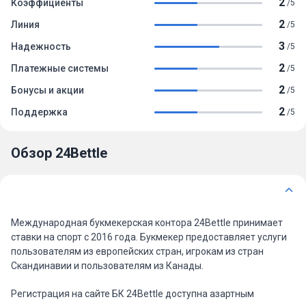
2
Коэффициенты
/5
2
Линия
/5
3
Надежность
/5
2
Платежные системы
/5
2
Бонусы и акции
/5
2
Поддержка
/5
Обзор 24Bettle
Международная букмекерская контора 24Bettle принимает
ставки на спорт с 2016 года. Букмекер предоставляет услуги
пользователям из европейских стран, игрокам из стран
Скандинавии и пользователям из Канады.
Регистрация на сайте БК 24Bettle доступна азартным