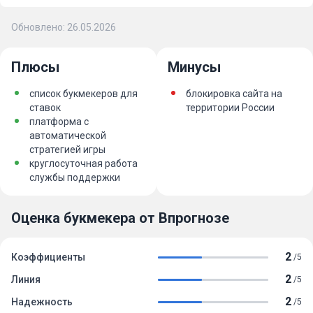
Обновлено: 26.05.2026
Плюсы
Минусы
список букмекеров для
блокировка сайта на
ставок
территории России
платформа с
автоматической
стратегией игры
круглосуточная работа
службы поддержки
Оценка букмекера от Впрогнозе
2
Коэффициенты
/5
2
Линия
/5
2
Надежность
/5