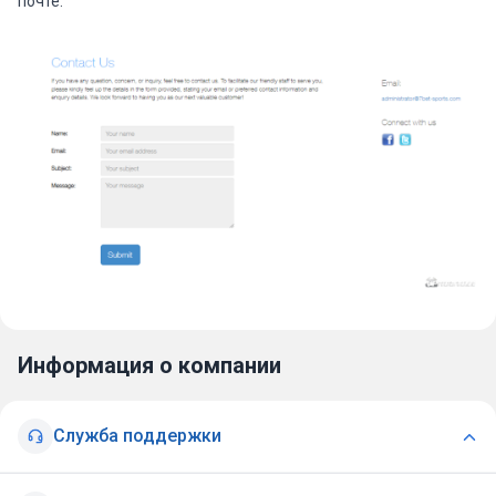
почте.
Информация о компании
Служба поддержки