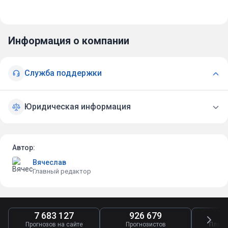
Информация о компании
Служба поддержки
Юридическая информация
Автор:
Вячеслав
Главный редактор
7 683 127
926 679
4
Прогнозов на сайте
Прогнозистов
Платн