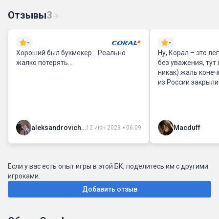
Отзывы
3
-
-
Хороший был букмекер… Реально
Ну, Корал – это ле
жалко потерять…
без уважения, тут
никак) жаль конеч
из России закрыл
aleksandrovich_e
Macduff
12 июн 2023
06:09
Если у вас есть опыт игры в этой БК, поделитесь им с другими
игроками.
Добавить отзыв