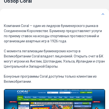
Обзор Coral
Компания Coral — один из лидеров букмекерского рынка в
Соединенном Королевстве. Букмекер предоставляет услуги
по приему ставок на исходы спортивных противостояний и
организации азартных игр в 1926 года.
С момента легализации букмекерских контор в
Великобритании Coral владеет лицензией. Открыть счет в БК
могут игроки из Англии, Шотландии, Уэльса, Ирландии и стран
Центральной и Западной Европы.
Бонусные программы Coral доступны только клиентам из
Великобритании.