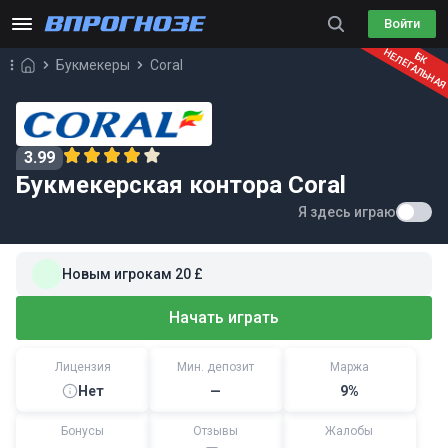
Войти
НЕЛЕГАЛЬНА
БК
Букмекеры
Coral
3.99
Букмекерская контора Coral
Я здесь играю
Новым игрокам 20 £
Начать играть
Лицензия
Мин. депозит
Маржа
Нет
—
9%
Бонусы
Отзывы
Жалобы