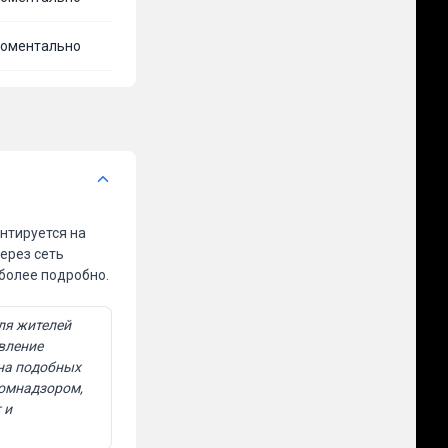
оментально
нтируется на
через сеть
 более подробно.
ля жителей
твление
 на подобных
комнадзором,
 и