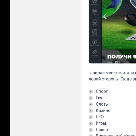
Главное меню портала 
левой стороны. Сюда 
Спорт.
Live.
Cлоты.
Казино.
UFO.
Игры.
Покер.