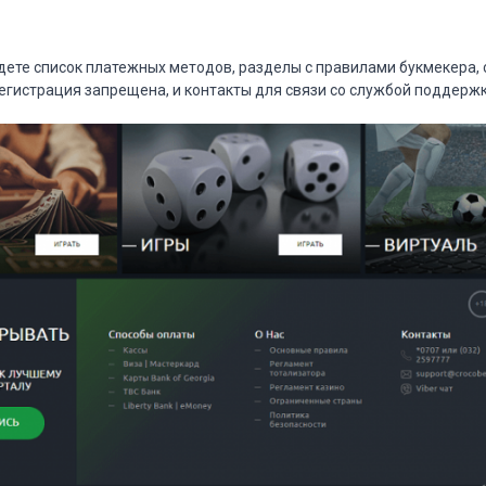
ете список платежных методов, разделы с правилами букмекера, 
егистрация запрещена, и контакты для связи со службой поддержк