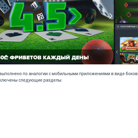
выполнено по аналогии с мобильными приложениями в виде боков
включены следующие разделы: