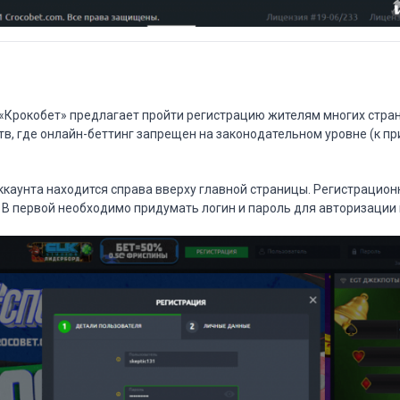
«Крокобет» предлагает пройти регистрацию жителям многих стран
в, где онлайн-беттинг запрещен на законодательном уровне (к п
ккаунта находится справа вверху главной страницы. Регистрацион
. В первой необходимо придумать логин и пароль для авторизации 