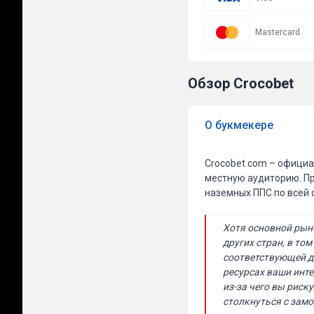
Mastercard
Обзор Crocobet
О букмекере
Crocobet com – официа
местную аудиторию. При
наземных ППС по всей 
Хотя основной рыно
других стран, в то
соответствующей де
ресурсах ваши инт
из-за чего вы риск
столкнуться с замо