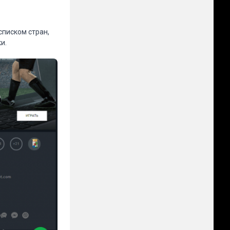
списком стран,
и.