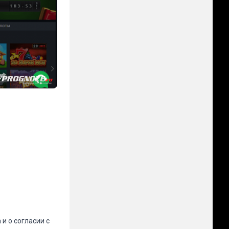
и о согласии с