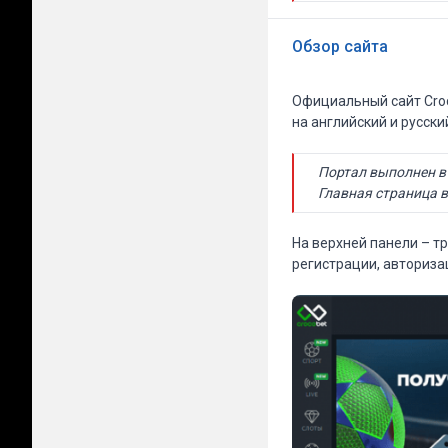
Обзор сайта
Официальный сайт Croc
на английский и русски
Портал выполнен в 
Главная страница 
На верхней панели – т
регистрации, авториза