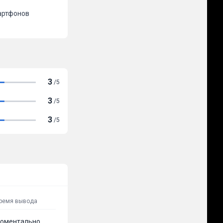
артфонов
3
/5
3
/5
3
/5
ремя вывода
оментально