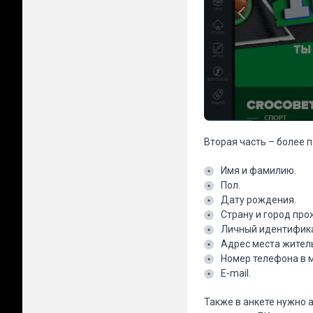
Вторая часть – более 
Имя и фамилию.
Пол.
Дату рождения.
Страну и город про
Личный идентифика
Адрес места житель
Номер телефона в 
E-mail.
Также в анкете нужно 