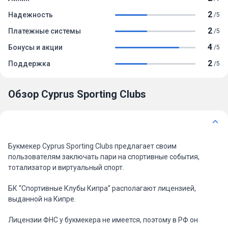
2
Надежность
/5
2
Платежные системы
/5
4
Бонусы и акции
/5
2
Поддержка
/5
Обзор Cyprus Sporting Clubs
Букмекер Cyprus Sporting Clubs предлагает своим
пользователям заключать пари на спортивные события,
тотализатор и виртуальный спорт.
БК “Спортивные Клубы Кипра” располагают лицензией,
выданной на Кипре.
Лицензии ФНС у букмекера не имеется, поэтому в РФ он