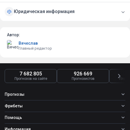
Юридическая информация
Автор:
Вячеслав
Главный редактор
7 682 805
926 669
4
Прогнозов на сайте
Прогнозистов
Платн
Прогнозы
Все прогнозы
Фрибеты
Топ ставок
Фрибеты
Помощь
Прогнозы на футбол
Прогнозы на теннис
Школа ставок
Информация