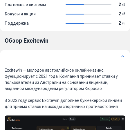
2
Платежные системы
/5
2
Бонусы и акции
/5
2
Поддержка
/5
Обзор Excitewin
Excitewin — молодое австралийское онлайн-казино,
функционирует с 2021 года. Компания принимает ставки у
пользователей из Австралии на основании лицензии,
выданной международным регулятором Кюрасао.
В 2022 году сервис Excitewin дополнен букмекерской линией
для приема ставок на исходы спортивных противостояний.