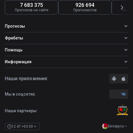
7 683 375
926 694
4
Прогнозов на сайте
Прогнозистов
Платн
Прогнозы
Все прогнозы
Фрибеты
Топ ставок
Фрибеты
Помощь
Прогнозы на футбол
Прогнозы на теннис
Школа ставок
Информация
Прогнозы на хоккей
Вопросы и ответы
О сайте
Стратегии
Наши приложения:
Правила
Бонусы букмекеров
Комментарии
Отзывы о БК
Мы в соцсетях:
Контакты
Полная версия
Наши партнеры:
Беларусь
12:47 +03:00