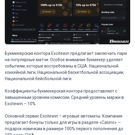
Букмекерская контора Excitewin предлагает заключать пари
на популярные матчи. Особое внимание букмекер уделяет
событиям, которые востребованы в США: Национальной
хоккейной лиги, Национальной баскетбольной ассоциации,
Национальной бейсбольной лиги.
Коэффициенты букмекерская контора предоставляет с
завышенным уровнем комиссии. Средний уровень маржи в
Excitewin – 10%.
Основной сервис Excitewin – игровые автоматы. Компания
предлагает бонусы только для игры в разделе «Casino» —
подарок новичкам в размере 100% первого пополнения до