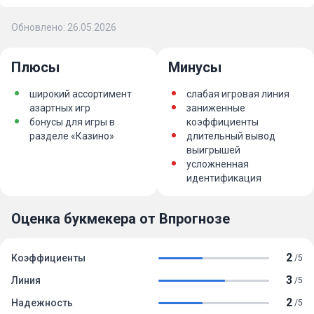
Обновлено: 26.05.2026
Плюсы
Минусы
широкий ассортимент
слабая игровая линия
азартных игр
заниженные
бонусы для игры в
коэффициенты
разделе «Казино»
длительный вывод
выигрышей
усложненная
идентификация
Оценка букмекера от Впрогнозе
2
Коэффициенты
/5
3
Линия
/5
2
Надежность
/5