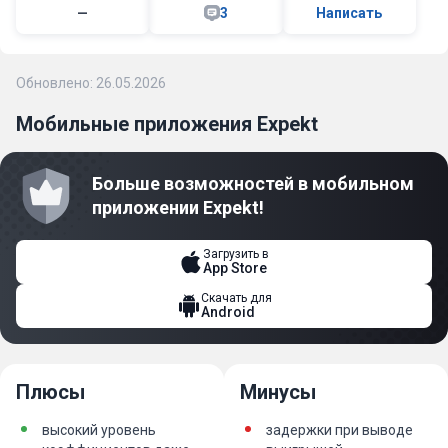
—
3
Написать
Обновлено: 26.05.2026
Мобильные приложения Expekt
Больше возможностей в мобильном
приложении Expekt!
Загрузить в
App Store
Скачать для
Android
Плюсы
Минусы
высокий уровень
задержки при выводе