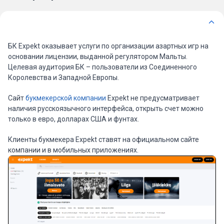
БК Expekt оказывает услуги по организации азартных игр на
основании лицензии, выданной регулятором Мальты.
Целевая аудитория БК – пользователи из Соединенного
Королевства и Западной Европы.
Сайт
букмекерской компании
Expekt не предусматривает
наличия русскоязычного интерфейса, открыть счет можно
только в евро, долларах США и фунтах.
Клиенты букмекера Expekt ставят на официальном сайте
компании и в мобильных приложениях.