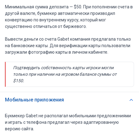
Минимальная сумма депозита — $50. При пополнении счета в
другой валюте, букмекер автоматически производил
конвертацию по внутреннему курсу, который мог
существенно отличаться от биржевого.
Вывести деньги со счета Gabet компания предлагала только
на банковские карты. Для верификации карты пользователи
загружали фотографию карты в личном кабинете.
Подтвердить собственность карты игроки могли
только при наличии на игровом балансе суммы от
$150.
Мобильные приложения
Букмекер Gabet не располагал мобильными предложениями
и играть с телефона предлагал через адаптированную
версию сайта.