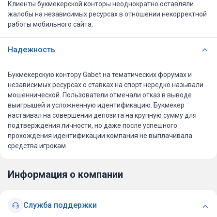
Клиенты букмекерской конторы неоднократно оставляли
жалобы на независимых ресурсах в отношении некорректной
работы мобильного сайта.
Надежность
Букмекерскую контору Gabet на тематических форумах и
независимых ресурсах о ставках на спорт нередко называли
мошеннической. Пользователи отмечали отказ в выводе
выигрышей и усложненную идентификацию. Букмекер
настаивал на совершении депозита на крупную сумму для
подтверждения личности, но даже после успешного
прохождения идентификации компания не выплачивала
средства игрокам.
Информация о компании
Служба поддержки