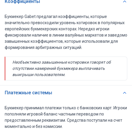
Коэффициенты
Букмекер Gabet предлагал коэффициенты, которые
значительно превосходили уровень котировок в популярных
европейских букмекерских конторах. Нередко игроки
фиксировали наличие в линии валуйных маркетов и заведомо
завышенных коэффициентов, которые использовали для
формирования арбитражных ситуаций.
Необъективно завышенные котировки говорят об
отсутствии намерений букмекера выплачивать
выигрыши пользователям.
Платежные системы
Букмекер принимал платежи только с банковских карт. Игроки
пополняли игровой баланс частным переводом по
предоставленным реквизитам. Средства поступали на счет
моментально и без комиссии.