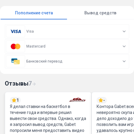
Пополнение счета
Вывод средств
Visa
Mastercard
Банковский перевод
Отзывы
7
1
-
Я делал ставки на баскетбол в
Контора Gabet все
течение года и впервые решил
невероятно скупа 
вывести свои средства. Однако, когда
дело доходило до 
я запросил вывод средств, Gabet
позволить вам игр
попросили меня предоставить видео
удавалось крупно 