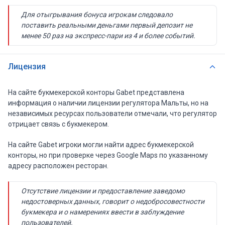
Для отыгрывания бонуса игрокам следовало
поставить реальными деньгами первый депозит не
менее 50 раз на экспресс-пари из 4 и более событий.
Лицензия
На сайте букмекерской конторы Gabet представлена
информация о наличии лицензии регулятора Мальты, но на
независимых ресурсах пользователи отмечали, что регулятор
отрицает связь с букмекером.
На сайте Gabet игроки могли найти адрес букмекерской
конторы, но при проверке через Google Maps по указанному
адресу расположен ресторан.
Отсутствие лицензии и предоставление заведомо
недостоверных данных, говорит о недобросовестности
букмекера и о намерениях ввести в заблуждение
пользователей.