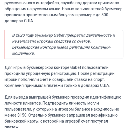
мерами безопасно
русскоязычного интерфейса, служба поддержки принимала
контора Gabet не 
обращения на русском языке. Новых пользователей букмекер
высокой оценки и 
привлекал приветственным бонусом в размере до 500
заслуживала!
долларов США.
В 2020 году букмекер Gabet прекратил деятельность и
не выплатил игрокам средства со счетов.
Букмекерская контора имела репутацию компании-
мошенника.
Для игры в букмекерской конторе Gabet пользователи
проходили упрощенную регистрацию. После регистрации
игроки пополняли счет и совершали ставки на спорт.
Компания принимала платежи только в долларах США.
Для вывода выигрышей букмекер проводил идентификацию
личности клиентов. Подтвердить личность могли
пользователи, у которых на игровом балансе находилось не
менее $150. Отдельно букмекер запрашивал верификацию
банковской карты, с которой на игровой счет поступал
платеж.