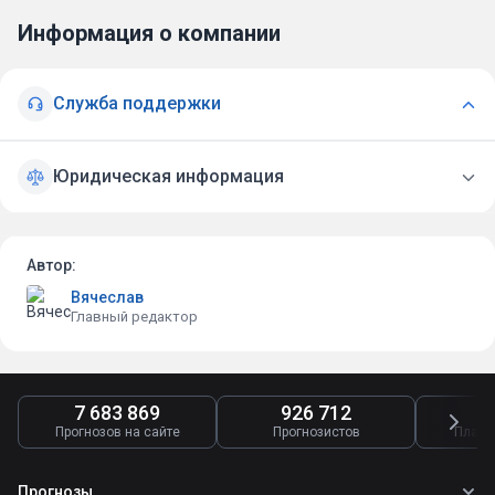
Информация о компании
Служба поддержки
Юридическая информация
Автор:
Вячеслав
Главный редактор
7 683 869
926 712
4
Прогнозов на сайте
Прогнозистов
Платн
Прогнозы