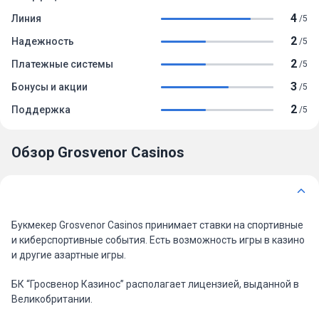
4
Линия
/5
2
Надежность
/5
2
Платежные системы
/5
3
Бонусы и акции
/5
2
Поддержка
/5
Обзор Grosvenor Casinos
Букмекер Grosvenor Casinos принимает ставки на спортивные
и киберспортивные события. Есть возможность игры в казино
и другие азартные игры.
БК “Гросвенор Казинос” располагает лицензией, выданной в
Великобритании.