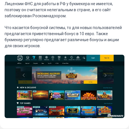
Лицензии ФНС для работы в РФ у букмекера не имеется,
поэтому он считается нелегальным в стране, а его сайт
заблокирован Роскомнадзором.
Что касается бонусной системы, то для новых пользователей
предлагается приветственный бонус в 10 евро. Также
букмекер регулярно предлагает различные бонусы и акции
для своих игроков.