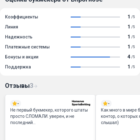
1
Коэффициенты
/5
1
Линия
/5
1
Надежность
/5
1
Платежные системы
/5
4
Бонусы и акции
/5
1
Поддержка
/5
Отзывы
3
-
-
Не первый букмекер, которого штаты
Как много в мире 
просто СЛОМАЛИ. уверен, и не
контор, о которых 
последний…
слышал)