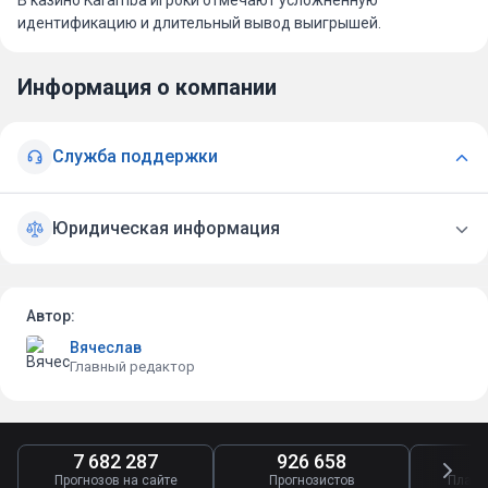
идентификацию и длительный вывод выигрышей.
Информация о компании
Служба поддержки
Юридическая информация
Автор:
Вячеслав
Главный редактор
7 682 287
926 658
4
Прогнозов на сайте
Прогнозистов
Платн