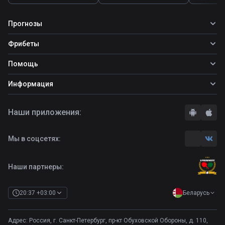
Прогнозы
Все прогнозы
Фрибеты
Топ ставок
Фрибеты
Помощь
Прогнозы на футбол
Прогнозы на теннис
Школа ставок
Информация
Прогнозы на хоккей
Вопросы и ответы
О сайте
Стратегии
Наши приложения:
Правила
Бонусы букмекеров
Комментарии
Отзывы о БК
Мы в соцсетях:
Контакты
Полная версия
Наши партнеры:
Беларусь
20:37 +03:00
Адрес: Россия, г. Санкт-Петербург, пр-кт Обуховской Обороны, д. 110,