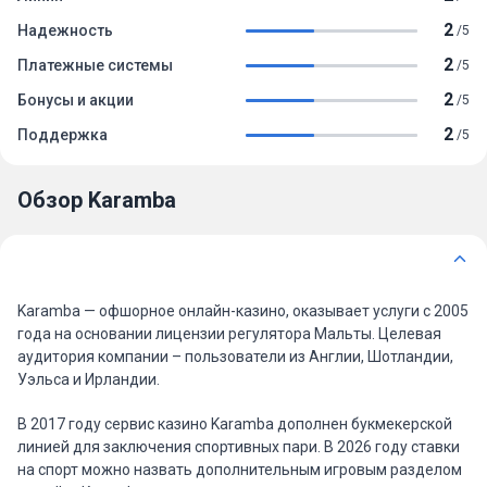
2
Надежность
/5
2
Платежные системы
/5
2
Бонусы и акции
/5
2
Поддержка
/5
Обзор Karamba
Karamba — офшорное онлайн-казино, оказывает услуги с 2005
года на основании лицензии регулятора Мальты. Целевая
аудитория компании – пользователи из Англии, Шотландии,
Уэльса и Ирландии.
В 2017 году сервис казино Karamba дополнен букмекерской
линией для заключения спортивных пари. В 2026 году ставки
на спорт можно назвать дополнительным игровым разделом