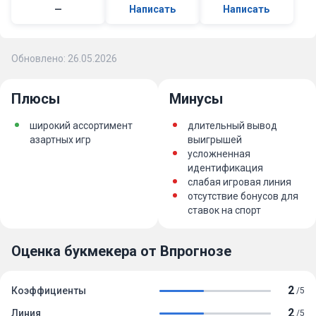
—
Написать
Написать
Обновлено: 26.05.2026
Плюсы
Минусы
широкий ассортимент
длительный вывод
азартных игр
выигрышей
усложненная
идентификация
слабая игровая линия
отсутствие бонусов для
ставок на спорт
Оценка букмекера от Впрогнозе
2
Коэффициенты
/5
2
Линия
/5