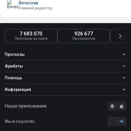
Вячеслав
Главный редактор
7 683 070
926 677
4
Прогнозов на сайте
Прогнозистов
Платн
Прогнозы
Все прогнозы
Фрибеты
Топ ставок
Фрибеты
Помощь
Прогнозы на футбол
Прогнозы на теннис
Школа ставок
Информация
Прогнозы на хоккей
Вопросы и ответы
О сайте
Стратегии
Наши приложения:
Правила
Бонусы букмекеров
Комментарии
Отзывы о БК
Мы в соцсетях:
Контакты
Полная версия