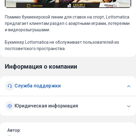
Помимо букмекерской линии для ставок на спорт, Lottomatica
предлагает клиентам раздел с азартными играми, лотереями
и видеорозыгрышами.
Букмекер Lottomatica не обслуживает пользователей из
постсоветского пространства.
Информация о компании
Служба поддержки
Юридическая информация
Автор: