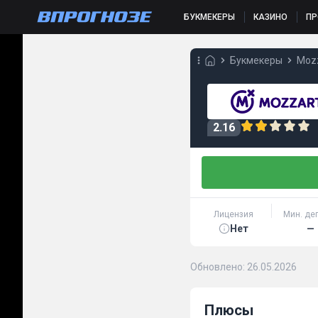
БУКМЕКЕРЫ
КАЗИНО
П
Букмекеры
Moz
2.16
Лицензия
Мин. де
Нет
—
Обновлено: 26.05.2026
Плюсы