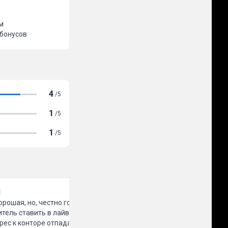
м
бонусов
4
/5
1
/5
1
/5
орошая, но, честно говоря, не
тель ставить в лайве, поэтому
рес к конторе отпадает, а в