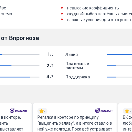
йве
невысокие коэффициенты
истема
скудный выбор платёжных систе
сложные условия для отыгрыша 
 от Впрогнозе
1
Линия
/5
Платежные
2
/5
системы
4
Поддержка
/5
-
-
 в конторе,
Регался в конторе по принципу
БК х
вить
“выцепить халяву”, а в итоге ставлю в
люби
 выставляет
ней уже полгода. Пока всё устраивает
инте