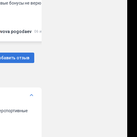
вые бонусы не верю
vova.pogodaev
06 июл 2023
09:45
бавить отзыв
берспортивные