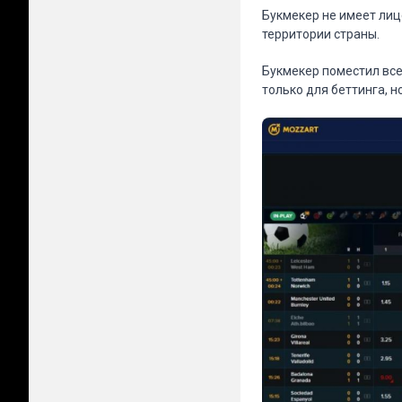
Букмекер не имеет лице
территории страны.
Букмекер поместил все
только для беттинга, но