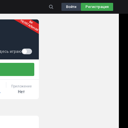
Войти
Регистрация
НЕЛЕГАЛЬНАЯ
БК
здесь играю
Приложение
Нет
ь