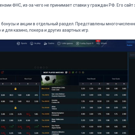
нзии ФНС, из-за чего не принимает ставки у граждан РФ. Его сайт
 бонусы и акции в отдельный раздел. Представлены многочисленн
 и для казино, покера и других азартных игр.