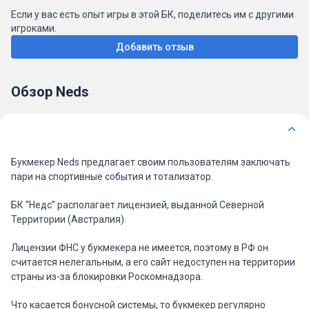
дошло. Сумма 9995 руб. Просто нет
Если у вас есть опыт игры в этой БК, поделитесь им с другими
денег на счету .
игроками.
Ладно. Пишу в поддержку, мне
Добавить отзыв
поддержка клянётся, что деньги вот
вот будут, надо только , скинуть счёт-
выписку из банка.
Обзор Neds
Ладно, предоставил им счёт выписку.
Проходит дней пять, снова пишут с
поддержки, типа сними видео , как ты
переводил деньги. Ну тут понимаю,
разводняк. Ладно в это время
продолжаю играть.
Букмекер Neds предлагает своим пользователям заключать
Ставлю на вывод 35175 руб и ......
пари на спортивные события и тотализатор.
опа!!!!!!
Деньги DB-bet со счёта списала, а на
БК “Недс” располагает лицензией, выданной Северной
карточку деньги естественно не
Территории (Австралия).
пришли.
Тут началась эпопея в виде
Лицензии ФНС у букмекера не имеется, поэтому в РФ он
переписки со службой поддержки DB-
считается нелегальным, а его сайт недоступен на территории
bet.
страны из-за блокировки Роскомнадзора.
Такое себе удовольствие.
Сидят там люди недалёкие, отвечают
Что касается бонусной системы, то букмекер регулярно