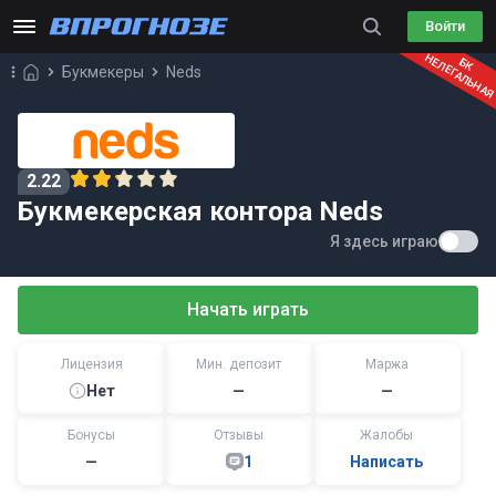
Войти
НЕЛЕГАЛЬНА
БК
Букмекеры
Neds
2.22
Букмекерская контора Neds
Я здесь играю
Начать играть
Лицензия
Мин. депозит
Маржа
Нет
—
—
Бонусы
Отзывы
Жалобы
—
1
Написать