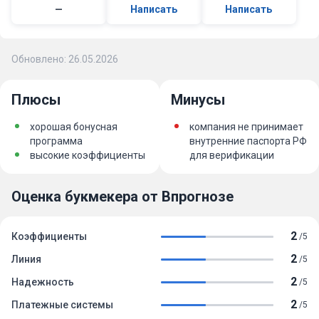
—
Написать
Написать
Обновлено: 26.05.2026
Плюсы
Минусы
хорошая бонусная
компания не принимает
программа
внутренние паспорта РФ
высокие коэффициенты
для верификации
Оценка букмекера от Впрогнозе
2
Коэффициенты
/5
2
Линия
/5
2
Надежность
/5
2
Платежные системы
/5