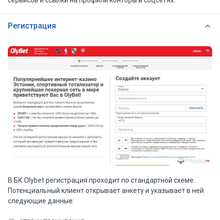
сервисов и ссылки на профили конторы в соцсетях.
Регистрация
В БК Olybet регистрация проходит по стандартной схеме.
Потенциальный клиент открывает анкету и указывает в ней
следующие данные: