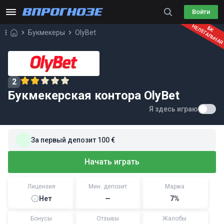
Войти
НЕЛЕГАЛЬНА
БК
Букмекеры
OlyBet
2
Букмекерская контора OlyBet
Я здесь играю
За первый депозит 100 €
Начать играть
Лицензия
Мин. депозит
Маржа
Нет
—
7%
Бонусы
Отзывы
Жалобы