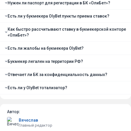
Нужен ли паспорт для регистрации в БК «ОлиБет»?
Есть ли у букмекера OlyBet пункты приема ставок?
Как быстро рассчитывают ставку в букмекерской конторе
«ОлиБет»?
Есть ли жалобы на букмекера OlyBet?
Букмекер легален на территории РФ?
Отвечает ли БК за конфиденциальность данных?
Есть ли у OlyBet тотализатор?
Автор:
Вячеслав
Главный редактор