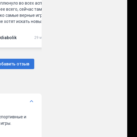
плюнуло во всех аспектах.
ее всего, сейчас там играют
ко самые верные игроки или те,
не хотят искать новых
екеров.
diabolik
29 мая 2023
17:23
бавить отзыв
спортивные и
 игры.