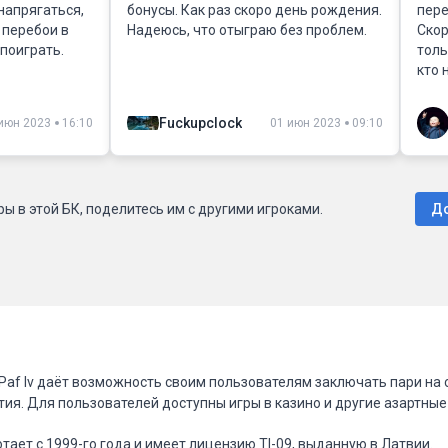
напрягаться,
бонусы. Как раз скоро день рождения.
пере
 перебои в
Надеюсь, что отыграю без проблем.
Скор
 поиграть.
толь
кто 
букм
Fuckupclock
июн 2023
16:10
01 июн 2023
09:10
гры в этой БК, поделитесь им с другими игроками.
До
Paf lv даёт возможность своим пользователям заключать пари на 
ия. Для пользователей доступны игры в казино и другие азартные
тает с 1999-го года и имеет лицензию TI-09, выданную в Латвии.