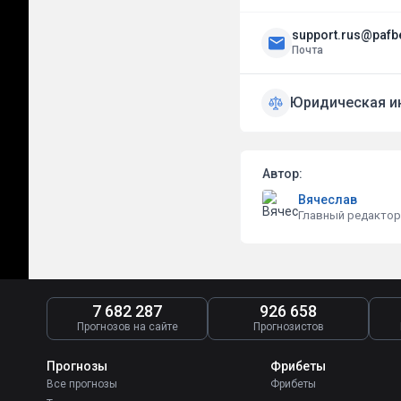
support.rus@pafbe
Почта
Юридическая и
Автор:
Вячеслав
Главный редактор
7 682 287
926 658
Прогнозов на сайте
Прогнозистов
Прогнозы
Фрибеты
Все прогнозы
Фрибеты