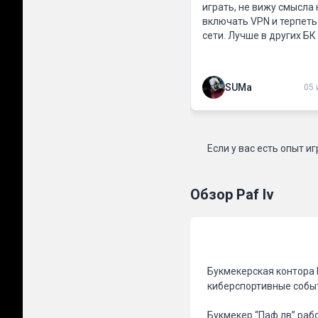
играть, не вижу смысла 
включать VPN и терпеть
сети. Лучше в других БК
SUMa
05 
Если у вас есть опыт и
Обзор Paf lv
Букмекерская контора 
киберспортивные событ
Букмекер “Паф лв” рабо