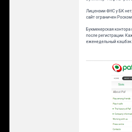
Лицензии ФНС у БК нет,
сайт ограничен Роском
Букмекерская контора 
после регистрации. Ка
еженедельный кэшбэк 