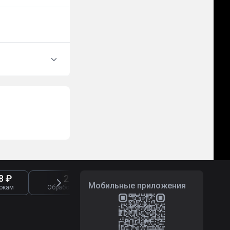
8 ₽
2 722
6 844
Мобильные приложения
окам
Обработано жалоб
Отзывы о букмекерах