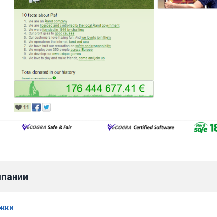
мпании
жки