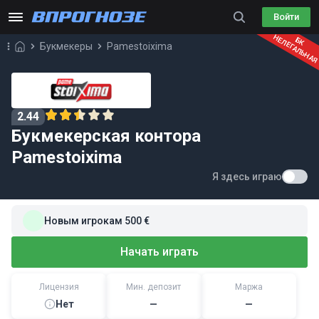
Войти
НЕЛЕГАЛЬНА
БК
Букмекеры
Pamestoixima
2.44
Букмекерская контора
Pamestoixima
Я здесь играю
Новым игрокам 500 €
Начать играть
Лицензия
Мин. депозит
Маржа
Нет
—
—