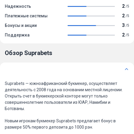
2
Надежность
/5
2
Платежные системы
/5
3
Бонусы и акции
/5
2
Поддержка
/5
Обзор Suprabets
Suprabets — южноафриканский букмекер, осуществляет
деятельность с 2008 года на основании местной лицензии.
Открыть счет в букмекерской конторе могут только
совершеннолетние пользователи из ЮАР, Намибии и
Ботсваны.
Новым игрокам букмекер Suprabets предлагает бонус в
размере 50% первого депозита до 1000 рэн.