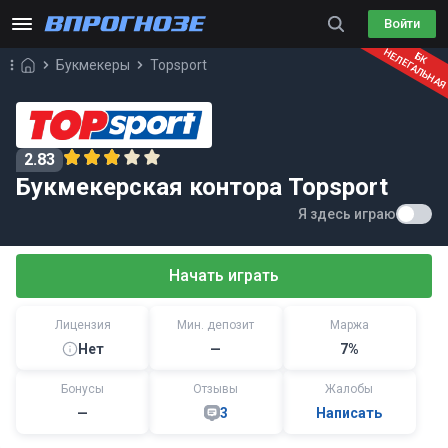
Войти
НЕЛЕГАЛЬНА
БК
Букмекеры
Topsport
2.83
Букмекерская контора Topsport
Я здесь играю
Начать играть
Лицензия
Мин. депозит
Маржа
Нет
—
7%
Бонусы
Отзывы
Жалобы
—
3
Написать