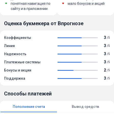
понятная навигация по
мало бонусов и акций
сайту и в приложении
Оценка букмекера от Впрогнозе
3
Коэффициенты
/5
3
Линия
/5
3
Надежность
/5
3
Платежные системы
/5
2
Бонусы и акции
/5
3
Поддержка
/5
Способы платежей
Пополнение счета
Вывод средств