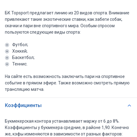
БК Topsport предлагает линию из 20 видов спорта. Внимание
привлекают такие экзотические ставки, как забеги собак,
скачки и пари вне спортивного мира. Особым спросом
пользуются следующие виды спорта:
Футбол;
Хоккей;
Баскетбол;
Теннис.
На сайте есть возможность заключить пари на спортивное
событие в прямом эфире. Также возможно смотреть прямую
трансляцию матча.
Коэффициенты
Букмекерская контора устанавливает маржу от 6 до 8%.
Коэффициенты у букмекера средние, в районе 1,90. Конечно
же, кэфы изменяются в зависимости от разных факторов: