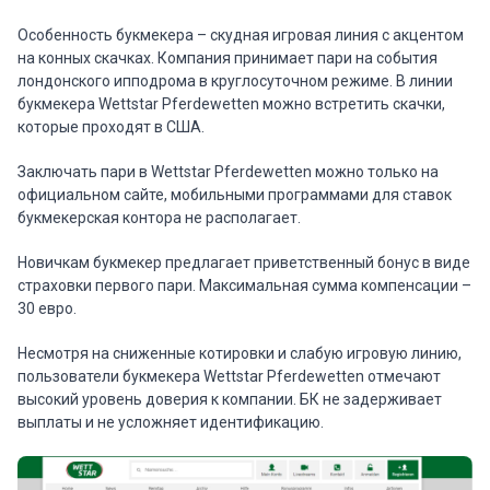
Особенность букмекера – скудная игровая линия с акцентом
на конных скачках. Компания принимает пари на события
лондонского ипподрома в круглосуточном режиме. В линии
букмекера Wettstar Pferdewetten можно встретить скачки,
которые проходят в США.
Заключать пари в Wettstar Pferdewetten можно только на
официальном сайте, мобильными программами для ставок
букмекерская контора не располагает.
Новичкам букмекер предлагает приветственный бонус в виде
страховки первого пари. Максимальная сумма компенсации –
30 евро.
Несмотря на сниженные котировки и слабую игровую линию,
пользователи букмекера Wettstar Pferdewetten отмечают
высокий уровень доверия к компании. БК не задерживает
выплаты и не усложняет идентификацию.