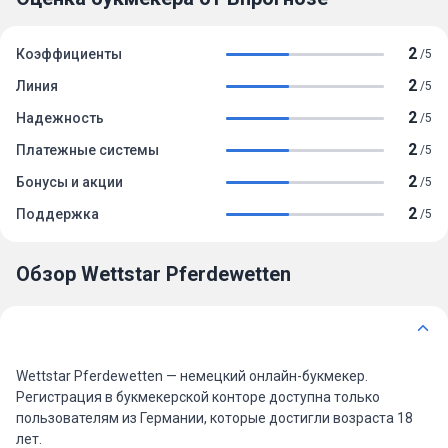
2
Коэффициенты
/5
2
Линия
/5
2
Надежность
/5
2
Платежные системы
/5
2
Бонусы и акции
/5
2
Поддержка
/5
Обзор Wettstar Pferdewetten
Wettstar Pferdewetten — немецкий онлайн-букмекер.
Регистрация в букмекерской конторе доступна только
пользователям из Германии, которые достигли возраста 18
лет.