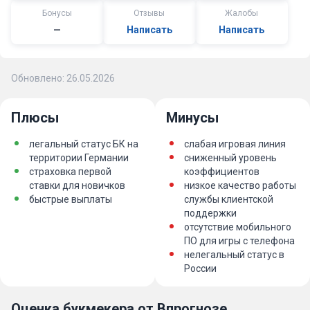
Бонусы
Отзывы
Жалобы
—
Написать
Написать
Обновлено: 26.05.2026
Плюсы
Минусы
легальный статус БК на
слабая игровая линия
территории Германии
сниженный уровень
страховка первой
коэффициентов
ставки для новичков
низкое качество работы
быстрые выплаты
службы клиентской
поддержки
отсутствие мобильного
ПО для игры с телефона
нелегальный статус в
России
Оценка букмекера от Впрогнозе